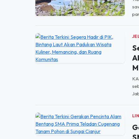
saw
par
JE
S
A
M
KA
seb
Jab
LI
G
S