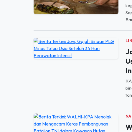
keg
Se
Ban
LI
J
U
In
KAB
bin
tah
NA
W