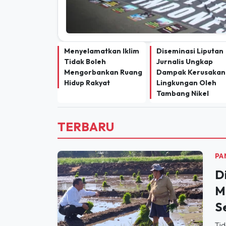
Menyelamatkan Iklim
Diseminasi Liputan
Tidak Boleh
Jurnalis Ungkap
Mengorbankan Ruang
Dampak Kerusakan
Hidup Rakyat
Lingkungan Oleh
Tambang Nikel
TERBARU
PA
D
M
S
Tid