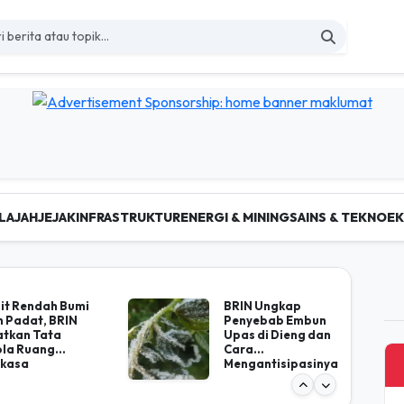
LAJAH
JEJAK
INFRASTRUKTUR
ENERGI & MINING
SAINS & TEKNO
E
 Berita Nasional Terkini d
it Rendah Bumi
BRIN Ungkap
n Padat, BRIN
Penyebab Embun
atkan Tata
Upas di Dieng dan
ola Ruang
Cara
kasa
Mengantisipasinya
kelanjutan