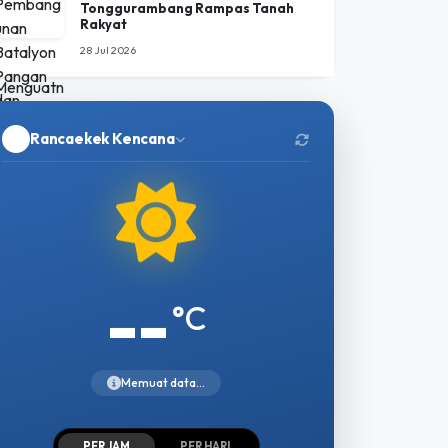
Tonggurambang Rampas Tanah
Rakyat
28 Jul 2026
Rancaekek Kencana
--
°C
Memuat data...
PER JAM
PER HARI