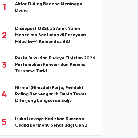
Aktor Diding Boneng Meninggal
1
Dunia
Disupport OBSI, 55 Anak Yatim
2
Menerima Santunan di Perayaan
Milad ke-4 Komunitas BBJ
Pesta Buku dan Budaya Elbistan 2026
3
Pertemukan Penyair dan Penulis
Ternama Turki
Nirmal (Nimsdai) Purja, Pendaki
4
Paling Berpengaruh Dunia Tewas
Diterjang Longsoran Salju
Iruka Izakaya Hadirkan Suasana
5
Osaka Bermenu Sehat Bagi Gen Z