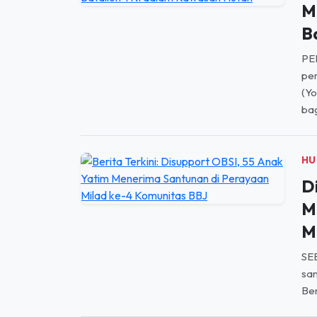
M
B
PE
pem
(Y
bag
HU
D
M
M
SE
san
Ber