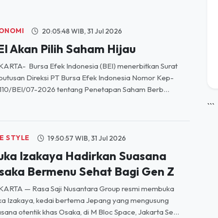
ONOMI
20:05:48 WIB, 31 Jul 2026
EI Akan Pilih Saham Hijau
ARTA- Bursa Efek Indonesia (BEI) menerbitkan Surat
utusan Direksi PT Bursa Efek Indonesia Nomor Kep-
110/BEI/07-2026 tentang Penetapan Saham Berb...
```
FE STYLE
19:50:57 WIB, 31 Jul 2026
ruka Izakaya Hadirkan Suasana
saka Bermenu Sehat Bagi Gen Z
KARTA — Rasa Saji Nusantara Group resmi membuka
ka Izakaya, kedai bertema Jepang yang mengusung
sana otentik khas Osaka, di M Bloc Space, Jakarta Se...