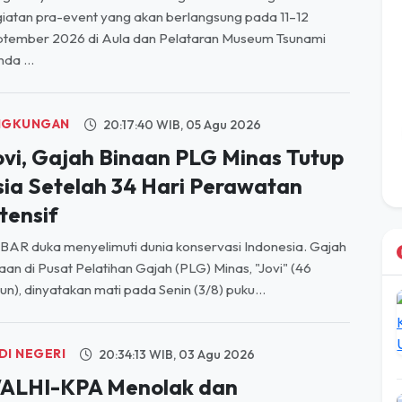
iatan pra-event yang akan berlangsung pada 11–12
ptember 2026 di Aula dan Pelataran Museum Tsunami
da ...
NGKUNGAN
20:17:40 WIB, 05 Agu 2026
ovi, Gajah Binaan PLG Minas Tutup
sia Setelah 34 Hari Perawatan
tensif
AR duka menyelimuti dunia konservasi Indonesia. Gajah
aan di Pusat Pelatihan Gajah (PLG) Minas, "Jovi" (46
un), dinyatakan mati pada Senin (3/8) puku...
DI NEGERI
20:34:13 WIB, 03 Agu 2026
ALHI-KPA Menolak dan