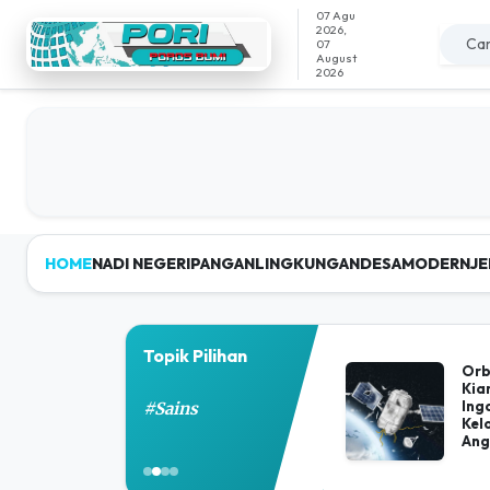
07 Agu
2026,
07
August
2026
HOME
NADI NEGERI
PANGAN
LINGKUNGAN
DESAMODERN
JE
Porosbumi - Portal
Topik Pilihan
Orb
Kia
Ing
#Sains
Kel
Ang
Ber