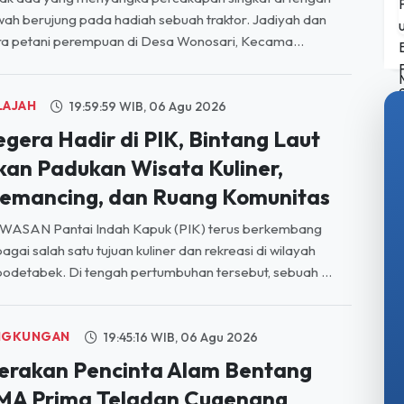
ah berujung pada hadiah sebuah traktor. Jadiyah dan
a petani perempuan di Desa Wonosari, Kecama...
LAJAH
19:59:59 WIB, 06 Agu 2026
egera Hadir di PIK, Bintang Laut
kan Padukan Wisata Kuliner,
emancing, dan Ruang Komunitas
WASAN Pantai Indah Kapuk (PIK) terus berkembang
agai salah satu tujuan kuliner dan rekreasi di wilayah
odetabek. Di tengah pertumbuhan tersebut, sebuah ...
NGKUNGAN
19:45:16 WIB, 06 Agu 2026
erakan Pencinta Alam Bentang
MA Prima Teladan Cugenang