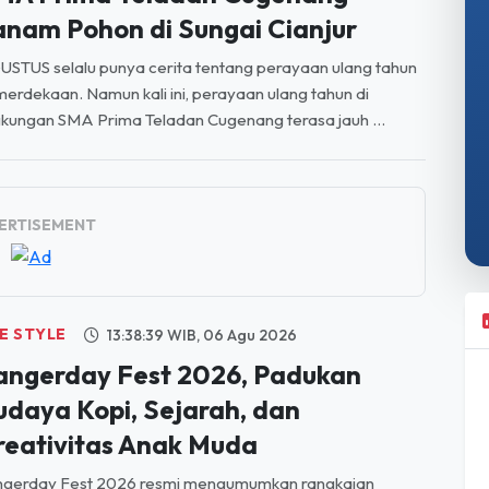
anam Pohon di Sungai Cianjur
STUS selalu punya cerita tentang perayaan ulang tahun
erdekaan. Namun kali ini, perayaan ulang tahun di
gkungan SMA Prima Teladan Cugenang terasa jauh ...
ERTISEMENT
FE STYLE
13:38:39 WIB, 06 Agu 2026
angerday Fest 2026, Padukan
udaya Kopi, Sejarah, dan
reativitas Anak Muda
ngerday Fest 2026 resmi mengumumkan rangkaian