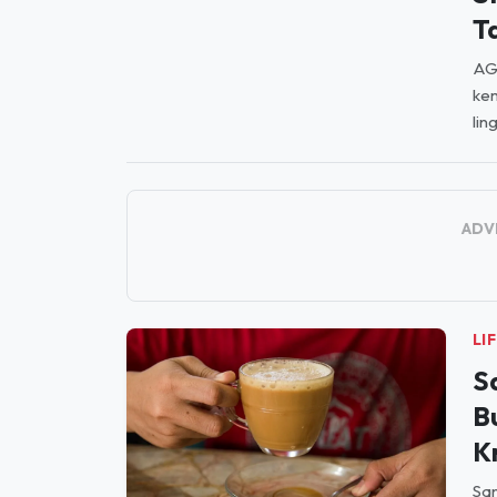
T
AGU
kem
lin
ADV
LI
S
B
K
Sa