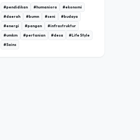
#pendidikan
#humaniora
#ekonomi
#daerah
#bumn
#seni
#budaya
#energi
#pangan
#infrastruktur
#umkm
#pertanian
#desa
#Life Style
#Sains