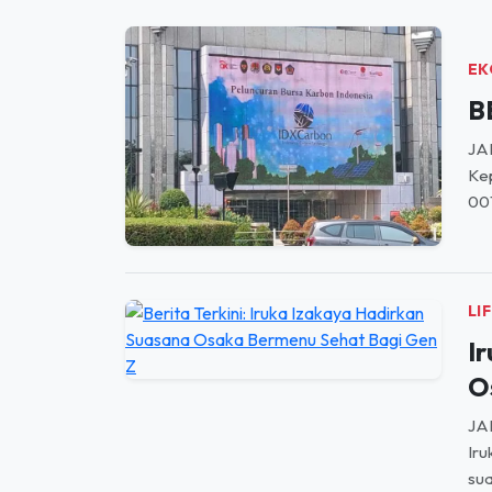
EK
B
JAK
Kep
00
LI
I
O
JA
Iru
sua