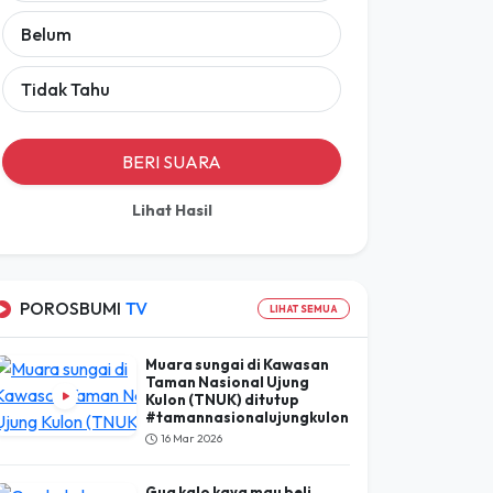
Belum
Tidak Tahu
BERI SUARA
Lihat Hasil
POROSBUMI
TV
LIHAT SEMUA
Muara sungai di Kawasan
Taman Nasional Ujung
Kulon (TNUK) ditutup
#tamannasionalujungkulon
16 Mar 2026
Gua kalo kaya mau beli