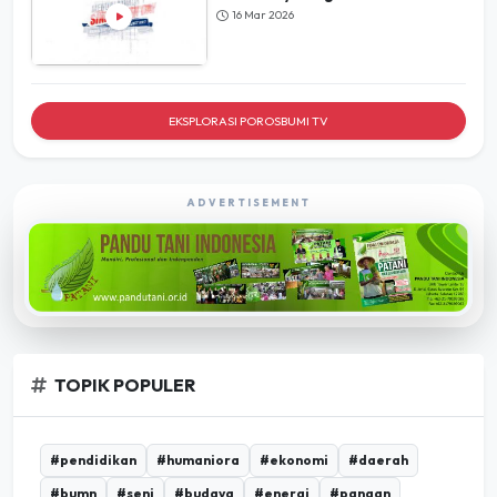
EKSPLORASI POROSBUMI TV
ADVERTISEMENT
TOPIK POPULER
#pendidikan
#humaniora
#ekonomi
#daerah
#bumn
#seni
#budaya
#energi
#pangan
#infrastruktur
#umkm
#pertanian
#desa