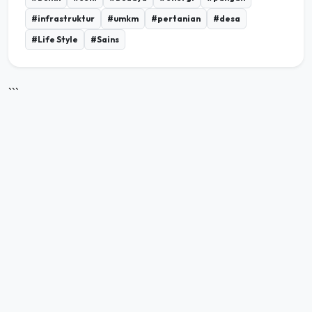
#Life Style
#Sains
```