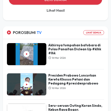
Lihat Hasil
POROSBUMI
TV
LIHAT SEMUA
Akhirnya tumpahan batubara di
Pulau Panaitan Diclean Up #klhk
#lhk
16 Mar 2026
Presiden Prabowo Luncurkan
Kereta Khusus Petani dan
Pedagang #presidenprabowo
16 Mar 2026
Seru-seruan Outing Koran Sindo,
Kebun Raya Bogor.
16 Mar 2026