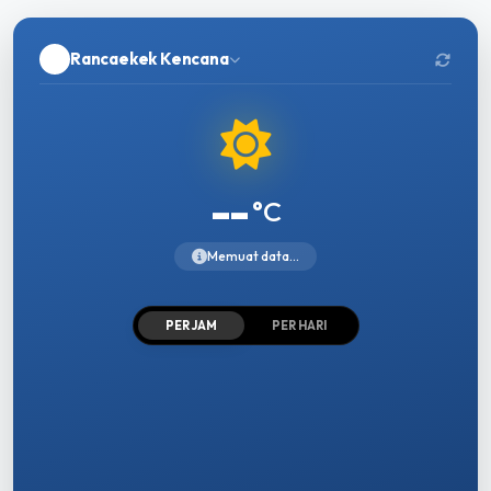
Rancaekek Kencana
--
°C
Memuat data...
PER JAM
PER HARI