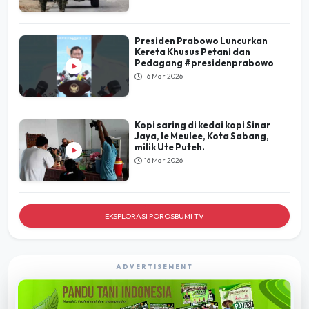
Presiden Prabowo Luncurkan
Kereta Khusus Petani dan
Pedagang #presidenprabowo
16 Mar 2026
Kopi saring di kedai kopi Sinar
Jaya, Ie Meulee, Kota Sabang,
milik Ute Puteh.
16 Mar 2026
EKSPLORASI POROSBUMI TV
ADVERTISEMENT