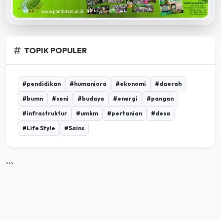
TOPIK POPULER
#pendidikan
#humaniora
#ekonomi
#daerah
#bumn
#seni
#budaya
#energi
#pangan
#infrastruktur
#umkm
#pertanian
#desa
#Life Style
#Sains
```