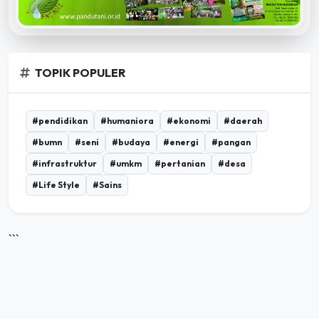
TOPIK POPULER
#pendidikan
#humaniora
#ekonomi
#daerah
#bumn
#seni
#budaya
#energi
#pangan
#infrastruktur
#umkm
#pertanian
#desa
#Life Style
#Sains
```