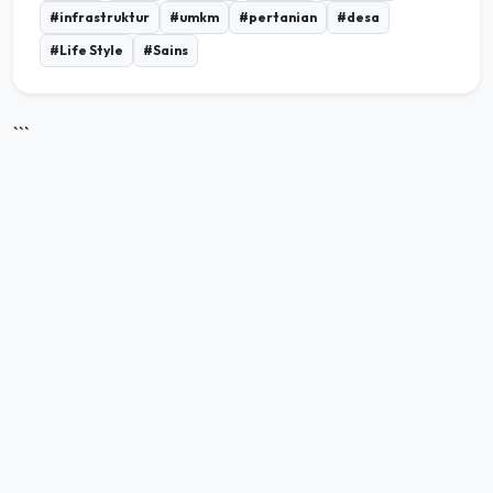
#Life Style
#Sains
```