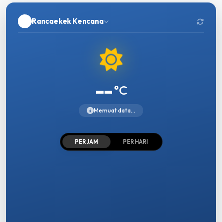
Rancaekek Kencana
--
°C
Memuat data...
PER JAM
PER HARI