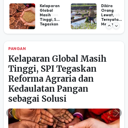
Kelaparan
Dikira
Global
Orang
Masih
Lewat,
Tinggi, SPI
Ternyata
Tegaskan
Mentan
Reforma
Amran,
Agraria
Curhat
dan
Petani
Kedaulata
Semarang
n Pangan
Berbuah
NADI NEGERI
sebagai
Traktor
AMAN Bersama
Solusi
Masyarakat Adat Suku
Balik Sepaku, Kalimantan
Barat Gugat UU IKN ke MK
Previous
Ne