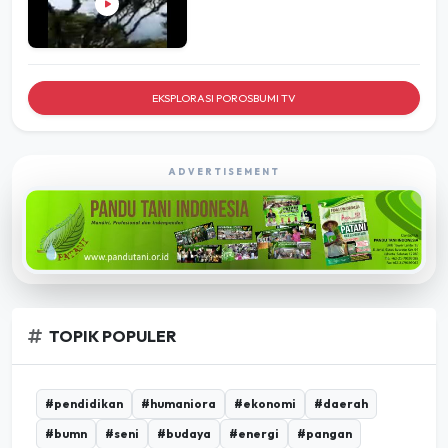
EKSPLORASI POROSBUMI TV
ADVERTISEMENT
TOPIK POPULER
#pendidikan
#humaniora
#ekonomi
#daerah
#bumn
#seni
#budaya
#energi
#pangan
#infrastruktur
#umkm
#pertanian
#desa