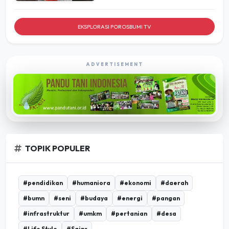
EKSPLORASI POROSBUMI TV
ADVERTISEMENT
TOPIK POPULER
#pendidikan
#humaniora
#ekonomi
#daerah
#bumn
#seni
#budaya
#energi
#pangan
#infrastruktur
#umkm
#pertanian
#desa
#Life Style
#Sains