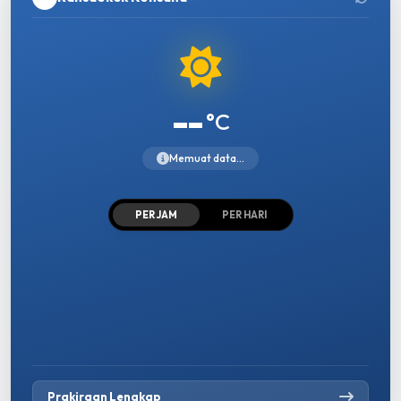
--
°C
Memuat data...
PER JAM
PER HARI
Prakiraan Lengkap