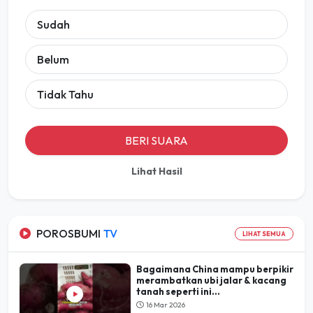
Sudah
Belum
Tidak Tahu
BERI SUARA
Lihat Hasil
POROSBUMI
TV
LIHAT SEMUA
Bagaimana China mampu berpikir
merambatkan ubi jalar & kacang
tanah seperti ini...
16 Mar 2026