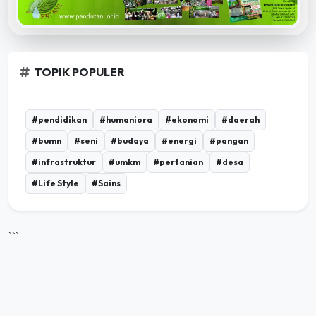
TOPIK POPULER
#pendidikan
#humaniora
#ekonomi
#daerah
#bumn
#seni
#budaya
#energi
#pangan
#infrastruktur
#umkm
#pertanian
#desa
#Life Style
#Sains
```