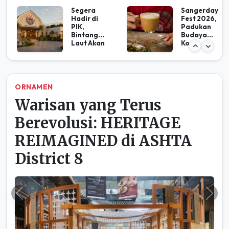
Di
Kayu Manis
Indonesia,
Bantu
Urban
Hilangkan
Farming
Jerawat
Masih
dan
Sebatas
Kerutan di
Tren
Kulit
Lifestyle
ORNAMEN
Warisan yang Terus
Berevolusi: HERITAGE
REIMAGINED di ASHTA
District 8
Previous
Ne