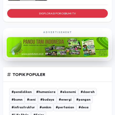
EKSPLORASI POROSBUMI TV
ADVERTISEMENT
TOPIK POPULER
#pendidikan
#humaniora
#ekonomi
#daerah
#bumn
#seni
#budaya
#energi
#pangan
#infrastruktur
#umkm
#pertanian
#desa
#Life Style
#Sains