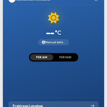
--
°C
Memuat data...
PER JAM
PER HARI
Prakiraan Lengkap