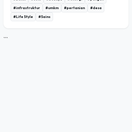
#Life Style
#Sains
```