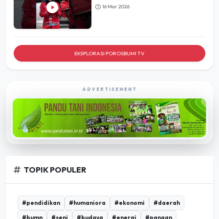
EKSPLORASI POROSBUMI TV
ADVERTISEMENT
TOPIK POPULER
#pendidikan
#humaniora
#ekonomi
#daerah
#bumn
#seni
#budaya
#energi
#pangan
#infrastruktur
#umkm
#pertanian
#desa