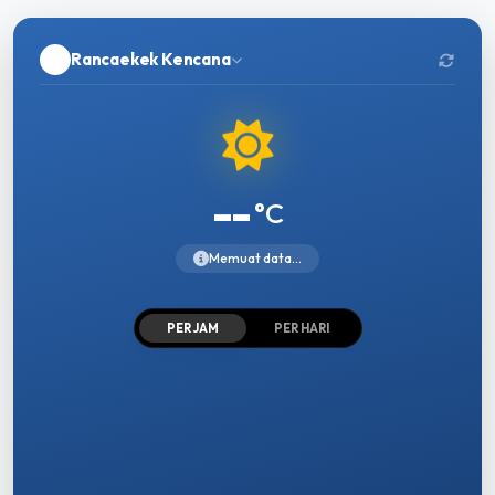
Rancaekek Kencana
--
°C
Memuat data...
PER JAM
PER HARI