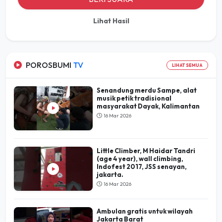
Lihat Hasil
POROSBUMI
TV
LIHAT SEMUA
Senandung merdu Sampe, alat
musik petik tradisional
masyarakat Dayak, Kalimantan
16 Mar 2026
Little Climber, M Haidar Tandri
(age 4 year), wall climbing,
Indofest 2017, JSS senayan,
jakarta.
16 Mar 2026
Ambulan gratis untuk wilayah
Jakarta Barat
16 Mar 2026