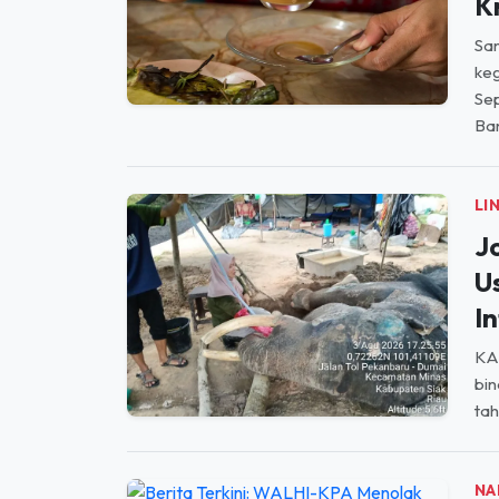
LI
S
B
K
Sa
keg
Se
Ban
LI
J
U
In
KAB