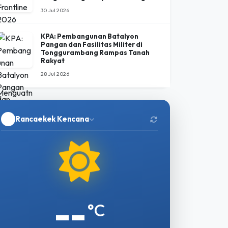
03 Agu 2026
Economic Frontline 2026 Bahas
Arah Baru Ekonomi Indonesia di
Tengah Menguatnya Peran Negara
30 Jul 2026
KPA: Pembangunan Batalyon
Pangan dan Fasilitas Militer di
Tonggurambang Rampas Tanah
Rakyat
28 Jul 2026
Rancaekek Kencana