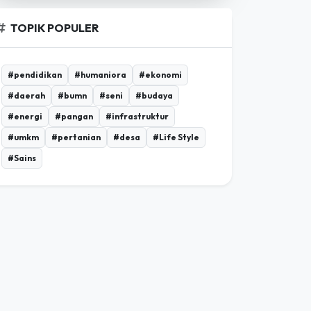
ADVERTISEMENT
TOPIK POPULER
#pendidikan
#humaniora
#ekonomi
#daerah
#bumn
#seni
#budaya
#energi
#pangan
#infrastruktur
#umkm
#pertanian
#desa
#Life Style
#Sains