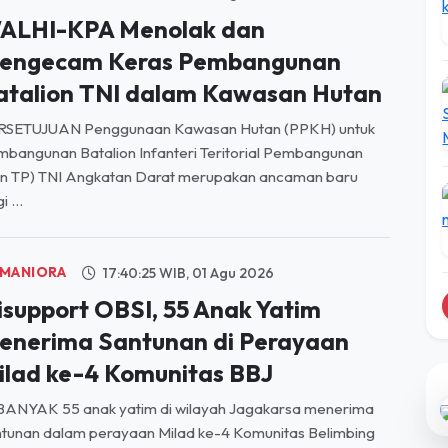
aan di Pusat Pelatihan Gajah (PLG) Minas, "Jovi" (46
un), dinyatakan mati pada Senin (3/8) puku...
DI NEGERI
20:34:13 WIB, 03 Agu 2026
ALHI-KPA Menolak dan
engecam Keras Pembangunan
atalion TNI dalam Kawasan Hutan
RSETUJUAN Penggunaan Kawasan Hutan (PPKH) untuk
bangunan Batalion Infanteri Teritorial Pembangunan
on TP) TNI Angkatan Darat merupakan ancaman baru
i ...
MANIORA
17:40:25 WIB, 01 Agu 2026
isupport OBSI, 55 Anak Yatim
enerima Santunan di Perayaan