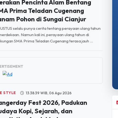
odetabek. Di tengah pertumbuhan tersebut, sebuah ...
NGKUNGAN
19:45:16 WIB, 06 Agu 2026
erakan Pencinta Alam Bentang
MA Prima Teladan Cugenang
anam Pohon di Sungai Cianjur
STUS selalu punya cerita tentang perayaan ulang tahun
erdekaan. Namun kali ini, perayaan ulang tahun di
gkungan SMA Prima Teladan Cugenang terasa jauh ...
ERTISEMENT