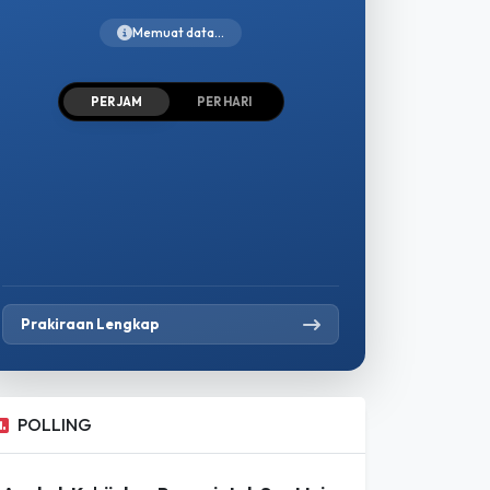
--
°C
Memuat data...
PER JAM
PER HARI
Prakiraan Lengkap