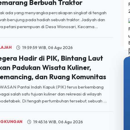
NGAN
20:01:36 WIB, 06 Agu 2026
ikira Orang Lewat, Ternyata
entan Amran, Curhat Petani
emarang Berbuah Traktor
ak ada yang menyangka percakapan singkat di tengah
ah berujung pada hadiah sebuah traktor. Jadiyah dan
a petani perempuan di Desa Wonosari, Kecama...
LAJAH
19:59:59 WIB, 06 Agu 2026
egera Hadir di PIK, Bintang Laut
kan Padukan Wisata Kuliner,
emancing, dan Ruang Komunitas
WASAN Pantai Indah Kapuk (PIK) terus berkembang
agai salah satu tujuan kuliner dan rekreasi di wilayah