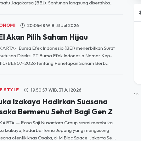
ilad ke-4 Komunitas BBJ
BANYAK 55 anak yatim di wilayah Jagakarsa menerima
tunan dalam perayaan Milad ke-4 Komunitas Belimbing
satu Jagakarsa (BBJ). Santunan langsung diserahka...
ONOMI
20:05:48 WIB, 31 Jul 2026
EI Akan Pilih Saham Hijau
ARTA- Bursa Efek Indonesia (BEI) menerbitkan Surat
utusan Direksi PT Bursa Efek Indonesia Nomor Kep-
110/BEI/07-2026 tentang Penetapan Saham Berb...
FE STYLE
19:50:57 WIB, 31 Jul 2026
```
ruka Izakaya Hadirkan Suasana