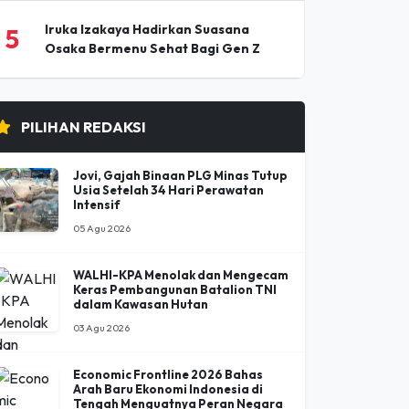
Nirmal (Nimsdai) Purja, Pendaki
4
Paling Berpengaruh Dunia Tewas
Diterjang Longsoran Salju
Iruka Izakaya Hadirkan Suasana
5
Osaka Bermenu Sehat Bagi Gen Z
PILIHAN REDAKSI
Jovi, Gajah Binaan PLG Minas Tutup
Usia Setelah 34 Hari Perawatan
Intensif
05 Agu 2026
WALHI-KPA Menolak dan Mengecam
Keras Pembangunan Batalion TNI
dalam Kawasan Hutan