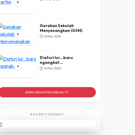
POROSBUMI
TV
LIHAT SEMUA
selamat hari kartini
16 Apr 2026
Gerakan Sekolah
Menyenangkan (GSM)
16 Mar 2026
Diaturi lur...baru
ngangkat...
16 Mar 2026
EKSPLORASI POROSBUMI TV