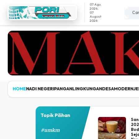
07 Agu
2026,
07
August
2026
HOME
NADI NEGERI
PANGAN
LINGKUNGAN
DESAMODERN
JE