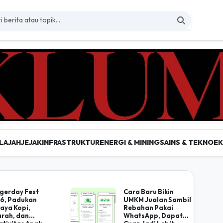
LAJAH
JEJAK
INFRASTRUKTUR
ENERGI & MINING
SAINS & TEKNO
E