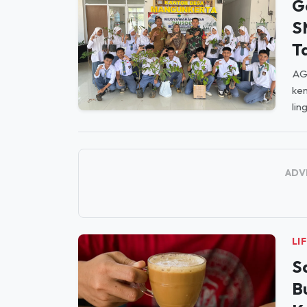
Jab
LI
G
S
T
AGU
kem
lin
ADV