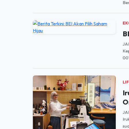
M
SE
san
Ber
EK
B
JAK
Kep
00
LI
I