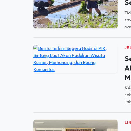
PA
D
M
S
Tid
saw
par
JE
S
A
M
KA
seb