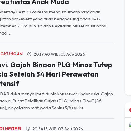
FE STYLE
13:38:39 WIB, 06 Agu 2026
angerday Fest 2026, Padukan
udaya Kopi, Sejarah, dan
reativitas Anak Muda
ngerday Fest 2026 resmi mengumumkan rangkaian
iatan pra-event yang akan berlangsung pada 11–12
ptember 2026 di Aula dan Pelataran Museum Tsunami
da ...
NGKUNGAN
20:17:40 WIB, 05 Agu 2026
ovi, Gajah Binaan PLG Minas Tutup
sia Setelah 34 Hari Perawatan
tensif
AR duka menyelimuti dunia konservasi Indonesia. Gajah