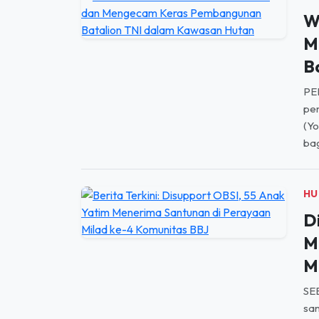
bin
tah
NA
W
M
B
PE
pem
(Y
bag
HU
D
M