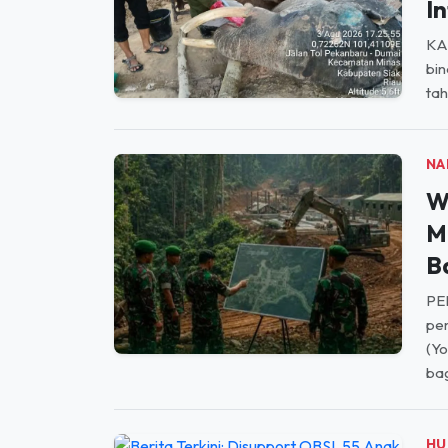
In
KAB
bin
tah
NA
W
M
B
PE
pem
(Y
bag
HU