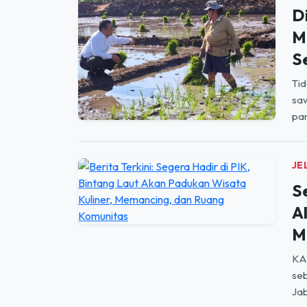
D
M
S
Tid
saw
par
JE
S
A
M
KA
seb
Jab