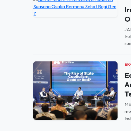
I
O
JA
Iru
sua
EK
E
A
T
ME
men
Ind