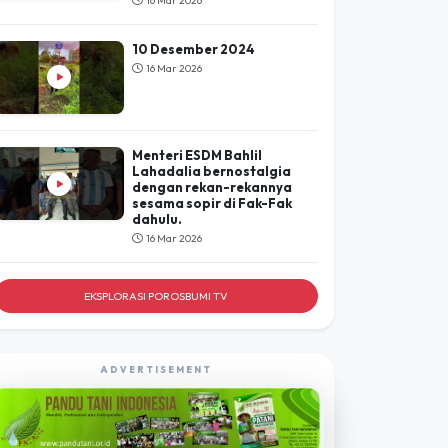
16 Mar 2026
10 Desember 2024
16 Mar 2026
Menteri ESDM Bahlil
Lahadalia bernostalgia
dengan rekan-rekannya
sesama sopir di Fak-Fak
dahulu.
16 Mar 2026
EKSPLORASI POROSBUMI TV
ADVERTISEMENT