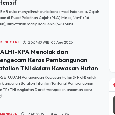
tensif
AR duka menyelimuti dunia konservasi Indonesia. Gajah
aan di Pusat Pelatihan Gajah (PLG) Minas, "Jovi" (46
un), dinyatakan mati pada Senin (3/8) puku...
DI NEGERI
20:34:13 WIB, 03 Agu 2026
ALHI-KPA Menolak dan
engecam Keras Pembangunan
atalion TNI dalam Kawasan Hutan
RSETUJUAN Penggunaan Kawasan Hutan (PPKH) untuk
bangunan Batalion Infanteri Teritorial Pembangunan
on TP) TNI Angkatan Darat merupakan ancaman baru
i ...
MANIORA
17:40:25 WIB, 01 Agu 2026