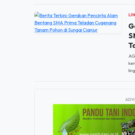
LI
G
S
T
AGU
kem
lin
ADV