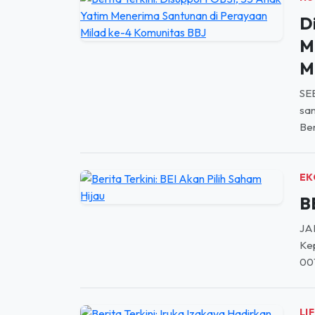
D
M
M
SE
san
Ber
EK
B
JAK
Kep
00
LI