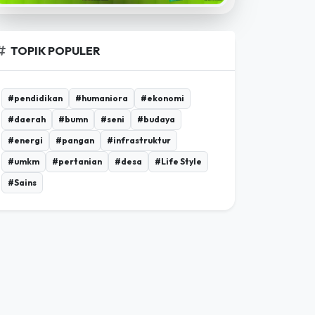
TOPIK POPULER
#pendidikan
#humaniora
#ekonomi
#daerah
#bumn
#seni
#budaya
#energi
#pangan
#infrastruktur
#umkm
#pertanian
#desa
#Life Style
#Sains