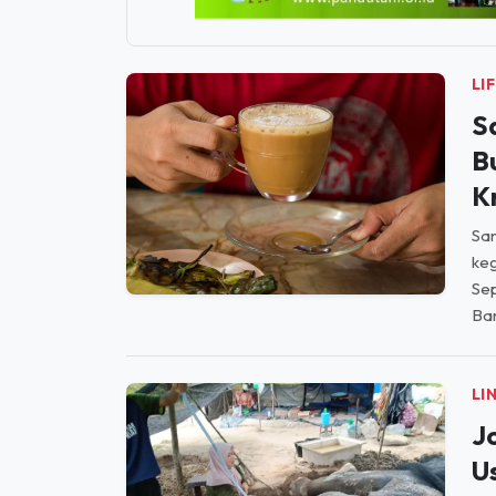
LI
S
B
K
Sa
keg
Se
Ban
LI
J
U