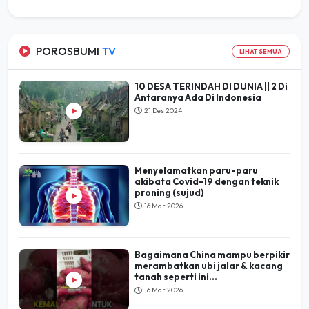
POROSBUMI
TV
LIHAT SEMUA
10 DESA TERINDAH DI DUNIA || 2 Di
Antaranya Ada Di Indonesia
21 Des 2024
Menyelamatkan paru-paru
akibata Covid-19 dengan teknik
proning (sujud)
16 Mar 2026
Bagaimana China mampu berpikir
merambatkan ubi jalar & kacang
tanah seperti ini...
16 Mar 2026