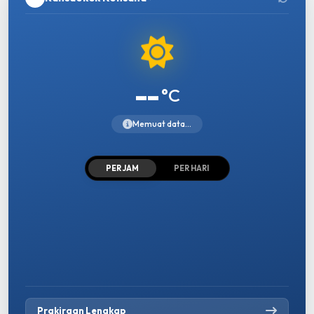
--
°C
Memuat data...
PER JAM
PER HARI
Prakiraan Lengkap