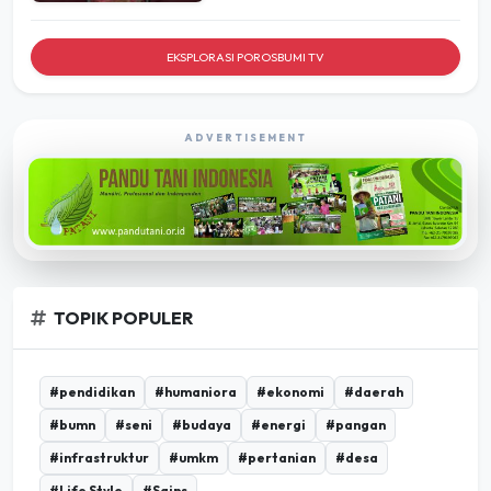
EKSPLORASI POROSBUMI TV
ADVERTISEMENT
TOPIK POPULER
#pendidikan
#humaniora
#ekonomi
#daerah
#bumn
#seni
#budaya
#energi
#pangan
#infrastruktur
#umkm
#pertanian
#desa
#Life Style
#Sains