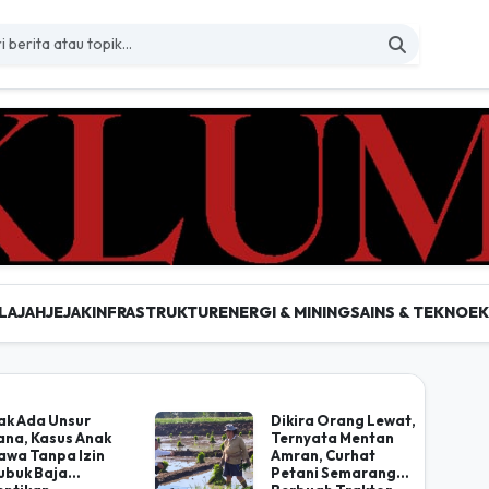
LAJAH
JEJAK
INFRASTRUKTUR
ENERGI & MINING
SAINS & TEKNO
E
 Berita Nasional Terkini d
ak Ada Unsur
Dikira Orang Lewat,
ana, Kasus Anak
Ternyata Mentan
awa Tanpa Izin
Amran, Curhat
Lubuk Baja
Petani Semarang
entikan
Berbuah Traktor