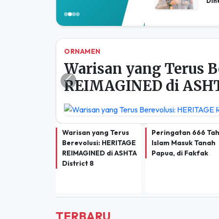
ORNAMEN
Warisan yang Terus B
REIMAGINED di ASHTA
Previous
Warisan yang Terus
Peringatan 666 Ta
Berevolusi: HERITAGE
Islam Masuk Tanah
REIMAGINED di ASHTA
Papua, di Fakfak
District 8
TERBARU