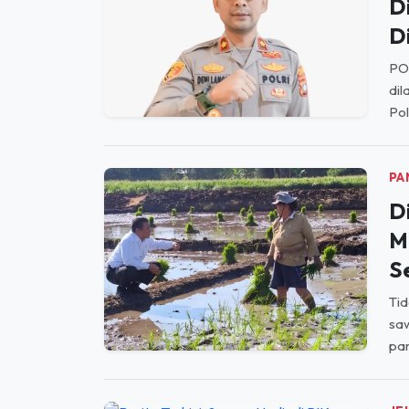
PO
dil
Pol
PA
D
M
S
Tid
saw
par
JE
S