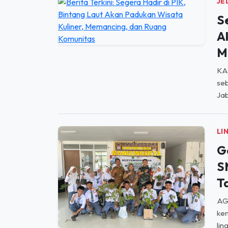
A
M
KA
seb
Jab
LI
G
S
T
AGU
kem
lin