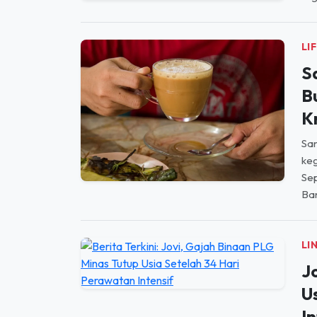
LI
S
B
K
Sa
keg
Se
Ban
LI
J
U
In
KAB