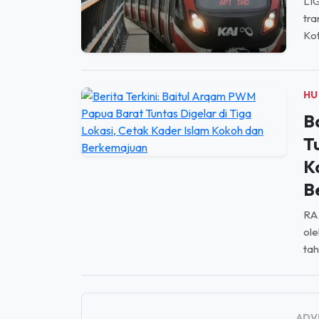
Kot
HU
B
T
K
B
RA
ol
tah
ADV