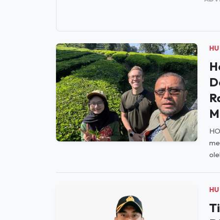
HU
H
D
R
M
HO
men
ole
HU
T
D
D