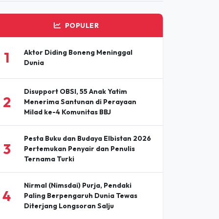
POPULER
Aktor Diding Boneng Meninggal
1
Dunia
Disupport OBSI, 55 Anak Yatim
2
Menerima Santunan di Perayaan
Milad ke-4 Komunitas BBJ
Pesta Buku dan Budaya Elbistan 2026
3
Pertemukan Penyair dan Penulis
Ternama Turki
Nirmal (Nimsdai) Purja, Pendaki
4
Paling Berpengaruh Dunia Tewas
Diterjang Longsoran Salju
Diseminasi Liputan Jurnalis Ungkap