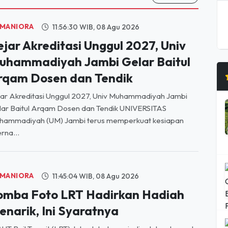
MANIORA
11:56:30 WIB, 08 Agu 2026
ejar Akreditasi Unggul 2027, Univ
uhammadiyah Jambi Gelar Baitul
rqam Dosen dan Tendik
ar Akreditasi Unggul 2027, Univ Muhammadiyah Jambi
ar Baitul Arqam Dosen dan Tendik UNIVERSITAS
hammadiyah (UM) Jambi terus memperkuat kesiapan
erna...
MANIORA
11:45:04 WIB, 08 Agu 2026
omba Foto LRT Hadirkan Hadiah
enarik, Ini Syaratnya
HT Rail Transit (LRT) Jabodebek menjadi salah satu moda
nsportasi yang banyak digunakan oleh masyarakat Ibu