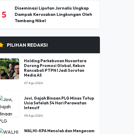
5
Dampak Kerusakan Lingkungan Oleh
Tambang Nikel
PILIHAN REDAKSI
Holding Perkebunan Nusantara
Dorong Promosi Global, Kebun
Rancabali PTPN I Jadi Sorotan
Media AS
07 Agu 2026
Jovi, Gajah Binaan PLG Minas Tutup
Usia Setelah 34 Hari Perawatan
Intensif
05 Agu 2026
WALHI-KPA Menolak dan Mengecam
Keras Pembangunan Batalion TNI
dalam Kawasan Hutan