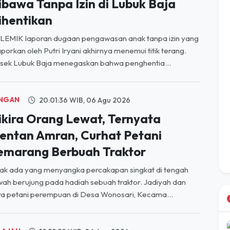
LEMIK laporan dugaan pengawasan anak tanpa izin yang
aporkan oleh Putri Iryani akhirnya menemui titik terang.
sek Lubuk Baja menegaskan bahwa penghentia...
NGAN
20:01:36 WIB, 06 Agu 2026
ikira Orang Lewat, Ternyata
entan Amran, Curhat Petani
emarang Berbuah Traktor
ak ada yang menyangka percakapan singkat di tengah
ah berujung pada hadiah sebuah traktor. Jadiyah dan
a petani perempuan di Desa Wonosari, Kecama...
LAJAH
19:59:59 WIB, 06 Agu 2026
egera Hadir di PIK, Bintang Laut