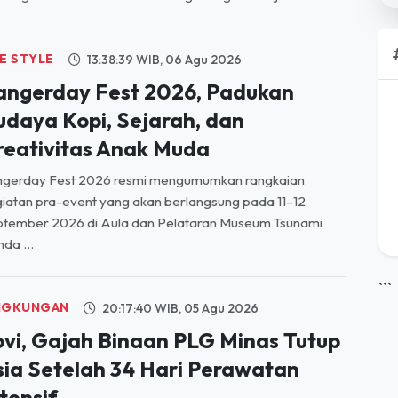
FE STYLE
13:38:39 WIB, 06 Agu 2026
angerday Fest 2026, Padukan
udaya Kopi, Sejarah, dan
reativitas Anak Muda
ngerday Fest 2026 resmi mengumumkan rangkaian
iatan pra-event yang akan berlangsung pada 11–12
ptember 2026 di Aula dan Pelataran Museum Tsunami
da ...
```
NGKUNGAN
20:17:40 WIB, 05 Agu 2026
ovi, Gajah Binaan PLG Minas Tutup
sia Setelah 34 Hari Perawatan
tensif
AR duka menyelimuti dunia konservasi Indonesia. Gajah