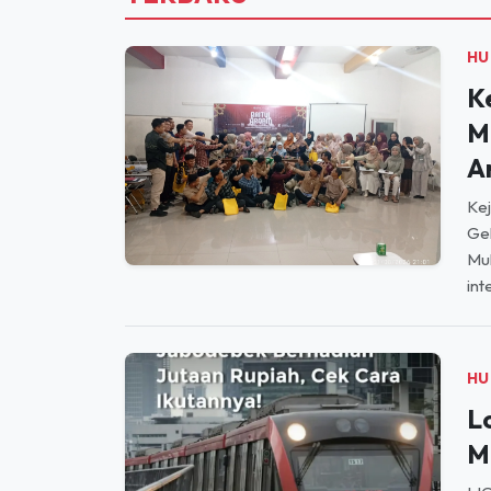
HU
K
M
A
Kej
Gel
Mu
int
HU
L
M
LIG
tra