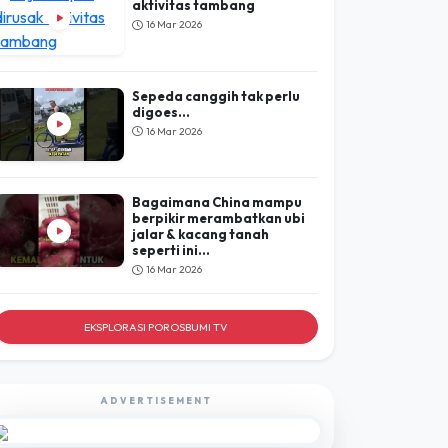
Sepeda canggih tak perlu
digoes...
16 Mar 2026
Bagaimana China mampu
berpikir merambatkan ubi
jalar & kacang tanah
seperti ini...
16 Mar 2026
EKSPLORASI POROSBUMI TV
ADVERTISEMENT