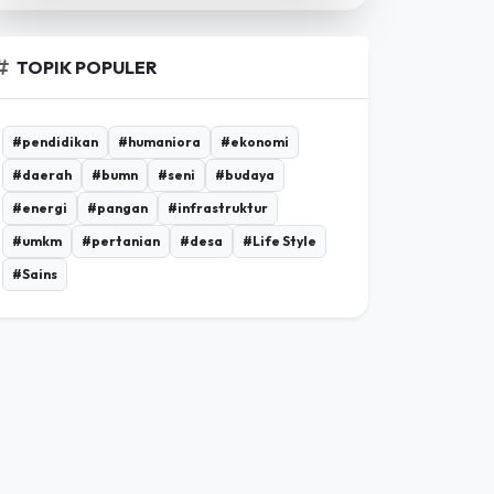
TOPIK POPULER
#pendidikan
#humaniora
#ekonomi
#daerah
#bumn
#seni
#budaya
#energi
#pangan
#infrastruktur
#umkm
#pertanian
#desa
#Life Style
#Sains