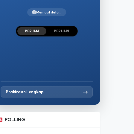
PER JAM
PER HARI
Prakiraan Lengkap
POLLING
Apakah Kebijakan Pemerintah Saat Ini
Sudah Berpihak Kepada Petani