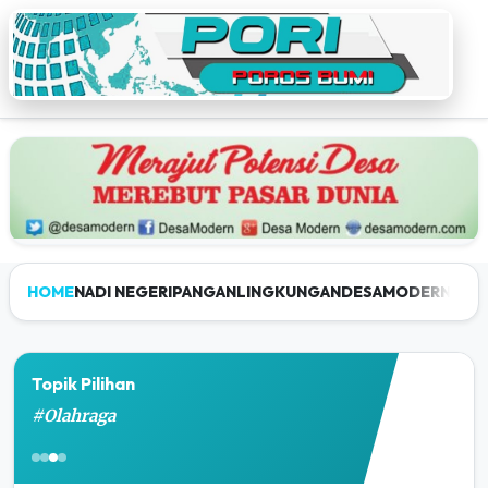
HOME
NADI NEGERI
PANGAN
LINGKUNGAN
DESAMODERN
JEL
Porosbumi - Portal Berita Nasiona
Topik Pilihan
#Olahraga