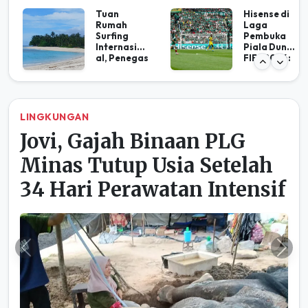
Tuan
Hisense di
Rumah
Laga
Surfing
Pembuka
Internasion
Piala Dunia
al, Penegas
FIFA 2026:
Mentawai
Innovating
Destinasi
a Brighter
Selancar
Life
Terbaik
Dunia
NADI NEGERI
Sekjen AMAN Tolak
Skema Pengelolaan Hutan
Negara yang Jadi Pintu
Masuk Perampasan Hutan
Adat
Previous
Ne