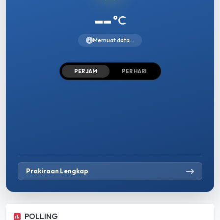
--
°C
Memuat data...
PER JAM
PER HARI
Prakiraan Lengkap