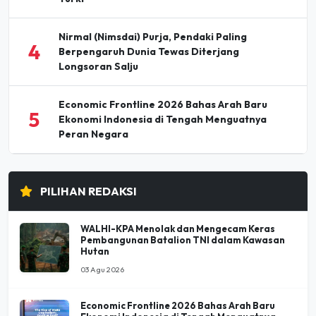
Pesta Buku dan Budaya Elbistan 2026
3
Pertemukan Penyair dan Penulis Ternama
Turki
Nirmal (Nimsdai) Purja, Pendaki Paling
4
Berpengaruh Dunia Tewas Diterjang
Longsoran Salju
Economic Frontline 2026 Bahas Arah Baru
5
Ekonomi Indonesia di Tengah Menguatnya
Peran Negara
PILIHAN REDAKSI
WALHI-KPA Menolak dan Mengecam Keras
Pembangunan Batalion TNI dalam Kawasan
Hutan