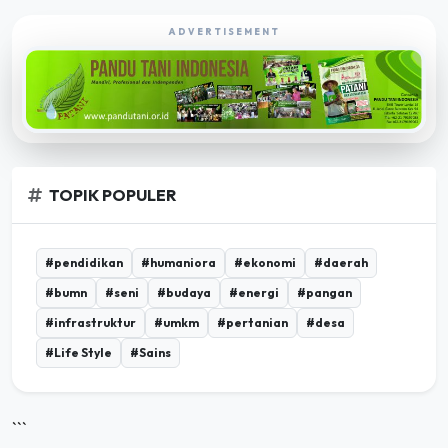
EKSPLORASI POROSBUMI TV
ADVERTISEMENT
TOPIK POPULER
#pendidikan
#humaniora
#ekonomi
#daerah
#bumn
#seni
#budaya
#energi
#pangan
#infrastruktur
#umkm
#pertanian
#desa
#Life Style
#Sains