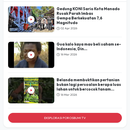
POROSBUMI
TV
LIHAT SEMUA
Gedung KONI Sario Kota Manado
Rusak Parah Imbas
Gempa Berkekuatan 7,6
Magnitudo
02 Apr 2026
Gua kalo kaya mau beli saham se-
Indonesia, Din...
16 Mar 2026
Belanda membuktikan pertanian
bukan lagi persoalan berapa luas
lahan untuk bercocok tanam...
16 Mar 2026