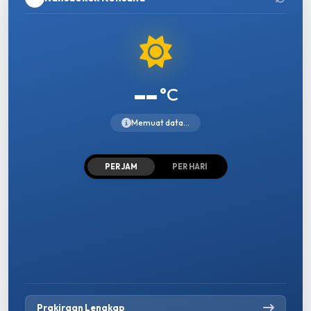
--
°C
Memuat data...
PER JAM
PER HARI
Prakiraan Lengkap