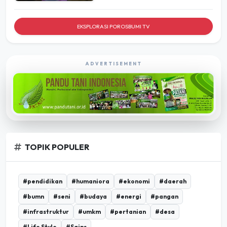
EKSPLORASI POROSBUMI TV
ADVERTISEMENT
TOPIK POPULER
#pendidikan
#humaniora
#ekonomi
#daerah
#bumn
#seni
#budaya
#energi
#pangan
#infrastruktur
#umkm
#pertanian
#desa
#Life Style
#Sains