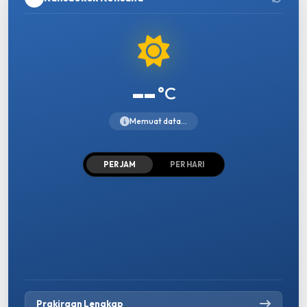
--
°C
Memuat data...
PER JAM
PER HARI
Prakiraan Lengkap