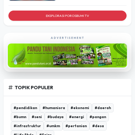
EKSPLORASI POROSBUMI TV
ADVERTISEMENT
TOPIK POPULER
#pendidikan
#humaniora
#ekonomi
#daerah
#bumn
#seni
#budaya
#energi
#pangan
#infrastruktur
#umkm
#pertanian
#desa
#Life Style
#Sains