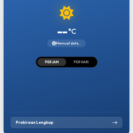
--
°C
Memuat data...
PER JAM
PER HARI
Prakiraan Lengkap