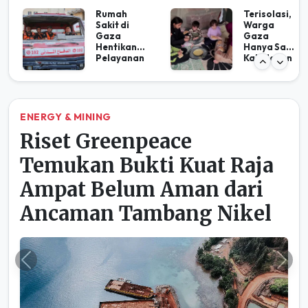
Semester
Menko
I/2026
Pangan
WSBP Kirim
Resmikan
21.052
PSEL,
Batang
SUCOFIND
Spun Pile
O Dukung
untuk
Kesiapan
Pembangu
Teknis
nan
Pengolaha
Infrastrukt
n Sampah
ENERGY & MINING
ur Nasional
menjadi
Riset Greenpeace
Energi
Temukan Bukti Kuat Raja
Ampat Belum Aman dari
Ancaman Tambang Nikel
Previous
Ne