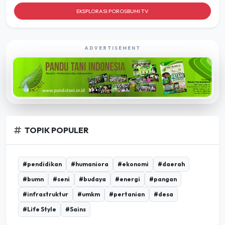
EKSPLORASI POROSBUMI TV
ADVERTISEMENT
TOPIK POPULER
#pendidikan
#humaniora
#ekonomi
#daerah
#bumn
#seni
#budaya
#energi
#pangan
#infrastruktur
#umkm
#pertanian
#desa
#Life Style
#Sains