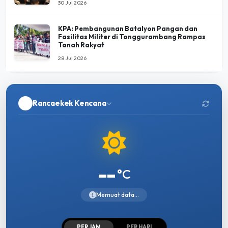
30 Jul 2026
KPA: Pembangunan Batalyon Pangan dan
Fasilitas Militer di Tonggurambang Rampas
Tanah Rakyat
28 Jul 2026
Rancaekek Kencana
--
°C
Memuat data...
PER JAM
PER HARI