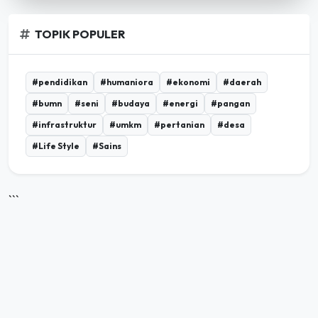
TOPIK POPULER
#pendidikan
#humaniora
#ekonomi
#daerah
#bumn
#seni
#budaya
#energi
#pangan
#infrastruktur
#umkm
#pertanian
#desa
#Life Style
#Sains
```