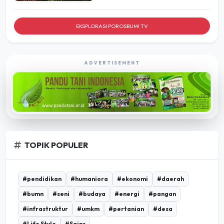
EKSPLORASI POROSBUMI TV
ADVERTISEMENT
TOPIK POPULER
#pendidikan
#humaniora
#ekonomi
#daerah
#bumn
#seni
#budaya
#energi
#pangan
#infrastruktur
#umkm
#pertanian
#desa
#Life Style
#Sains