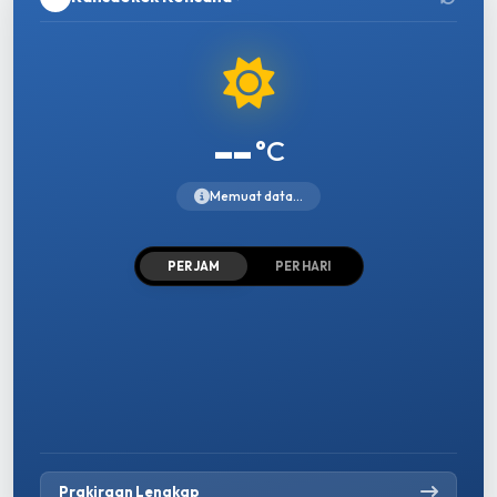
--
°C
Memuat data...
PER JAM
PER HARI
Prakiraan Lengkap