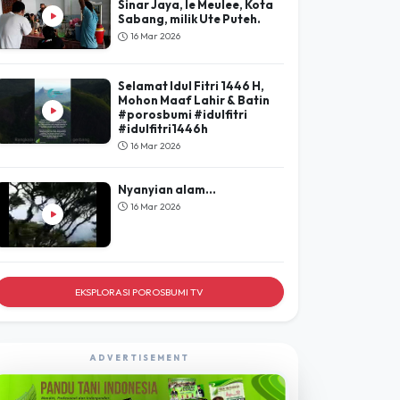
POROSBUMI
TV
LIHAT SEMUA
Kopi saring di kedai kopi
Sinar Jaya, Ie Meulee, Kota
Sabang, milik Ute Puteh.
16 Mar 2026
Selamat Idul Fitri 1446 H,
Mohon Maaf Lahir & Batin
#porosbumi #idulfitri
#idulfitri1446h
16 Mar 2026
Nyanyian alam...
16 Mar 2026
EKSPLORASI POROSBUMI TV