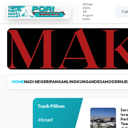
08 Agu
2026,
08
August
2026
HOME
NADI NEGERI
PANGAN
LINGKUNGAN
DESAMODERN
JE