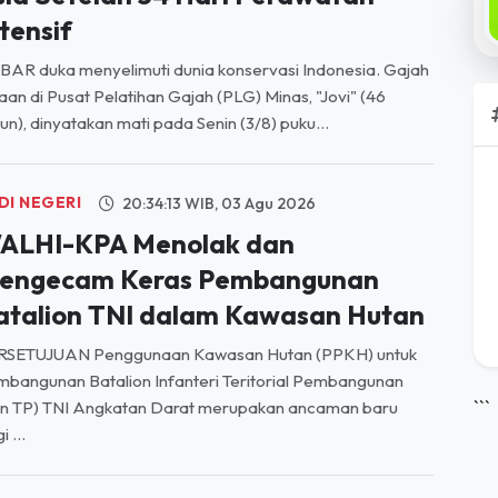
NGKUNGAN
20:17:40 WIB, 05 Agu 2026
ovi, Gajah Binaan PLG Minas Tutup
sia Setelah 34 Hari Perawatan
tensif
AR duka menyelimuti dunia konservasi Indonesia. Gajah
aan di Pusat Pelatihan Gajah (PLG) Minas, "Jovi" (46
un), dinyatakan mati pada Senin (3/8) puku...
DI NEGERI
20:34:13 WIB, 03 Agu 2026
ALHI-KPA Menolak dan
engecam Keras Pembangunan
atalion TNI dalam Kawasan Hutan
RSETUJUAN Penggunaan Kawasan Hutan (PPKH) untuk