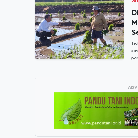
dil
Pol
PA
D
M
S
Tid
saw
par
ADV