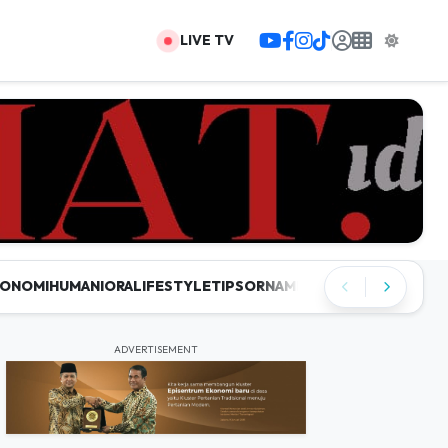
LIVE TV
KONOMI
HUMANIORA
LIFESTYLE
TIPS
ORNAMEN
INSPIRING
JAGAT
TI