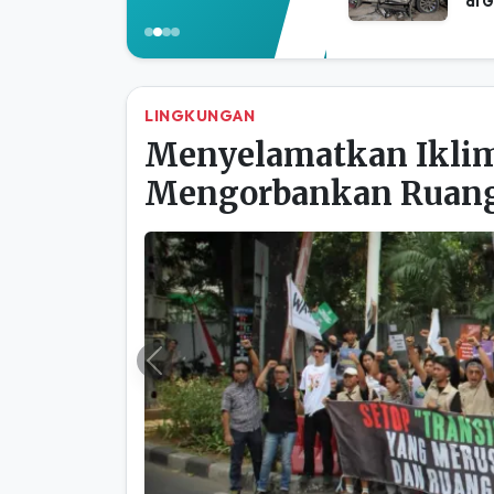
Porosbumi - Portal
Topik Pilihan
Ser
Isr
Per
#Israel
Tew
di 
LINGKUNGAN
Menyelamatkan Iklim
Mengorbankan Ruang
Previous