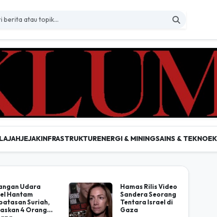
LAJAH
JEJAK
INFRASTRUKTUR
ENERGI & MINING
SAINS & TEKNO
E