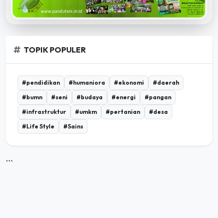
TOPIK POPULER
#pendidikan
#humaniora
#ekonomi
#daerah
#bumn
#seni
#budaya
#energi
#pangan
#infrastruktur
#umkm
#pertanian
#desa
#Life Style
#Sains
```