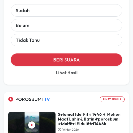
Belum
Tidak Tahu
BERI SUARA
Lihat Hasil
POROSBUMI
TV
LIHAT SEMUA
Selamat Idul Fitri 1446 H, Mohon
Maaf Lahir & Batin #porosbumi
#idulfitri #idulfitri1446h
16 Mar 2026