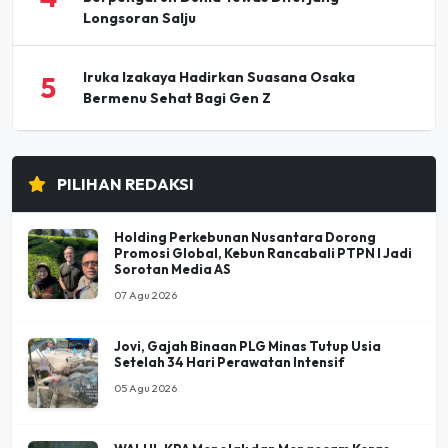
Iruka Izakaya Hadirkan Suasana Osaka
5
Bermenu Sehat Bagi Gen Z
PILIHAN REDAKSI
Holding Perkebunan Nusantara Dorong
Promosi Global, Kebun Rancabali PTPN I Jadi
Sorotan Media AS
07 Agu 2026
Jovi, Gajah Binaan PLG Minas Tutup Usia
Setelah 34 Hari Perawatan Intensif
05 Agu 2026
WALHI-KPA Menolak dan Mengecam Keras
Pembangunan Batalion TNI dalam Kawasan
Hutan