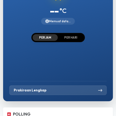
--
°C
Memuat data...
PER JAM
PER HARI
Prakiraan Lengkap
POLLING