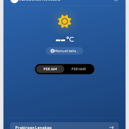
--
°C
Memuat data...
PER JAM
PER HARI
Prakiraan Lengkap