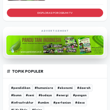
EKSPLORASI POROSBUMI TV
ADVERTISEMENT
TOPIK POPULER
#pendidikan
#humaniora
#ekonomi
#daerah
#bumn
#seni
#budaya
#energi
#pangan
#infrastruktur
#umkm
#pertanian
#desa
#Life Style
#Sains