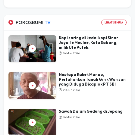
POROSBUMI
TV
LIHAT SEMUA
Kopi saring di kedai kopi Sinar
Jaya, Ie Meulee, Kota Sabang,
milik Ute Puteh.
16 Mar 2026
Nestapa Kakek Manap,
Pertahankan Tanah Girik Warisan
yang Diduga Dicaplok PT SBI
20 Jun 2026
Sawah Dalam Gedung di Jepang
16 Mar 2026