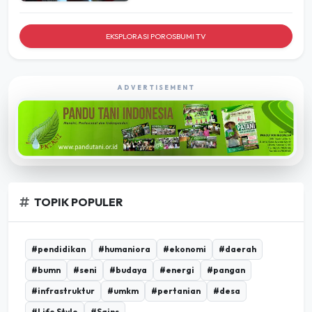
EKSPLORASI POROSBUMI TV
ADVERTISEMENT
TOPIK POPULER
#pendidikan
#humaniora
#ekonomi
#daerah
#bumn
#seni
#budaya
#energi
#pangan
#infrastruktur
#umkm
#pertanian
#desa
#Life Style
#Sains