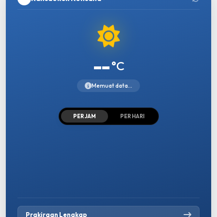
--
°C
Memuat data...
PER JAM
PER HARI
Prakiraan Lengkap