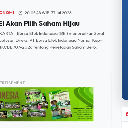
BANYAK 55 anak yatim di wilayah Jagakarsa menerima
tunan dalam perayaan Milad ke-4 Komunitas Belimbing
satu Jagakarsa (BBJ). Santunan langsung diserahka...
ONOMI
20:05:48 WIB, 31 Jul 2026
EI Akan Pilih Saham Hijau
ARTA- Bursa Efek Indonesia (BEI) menerbitkan Surat
utusan Direksi PT Bursa Efek Indonesia Nomor Kep-
110/BEI/07-2026 tentang Penetapan Saham Berb...
ERTISEMENT