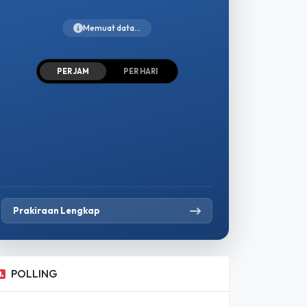
--
°C
Memuat data...
PER JAM
PER HARI
Prakiraan Lengkap