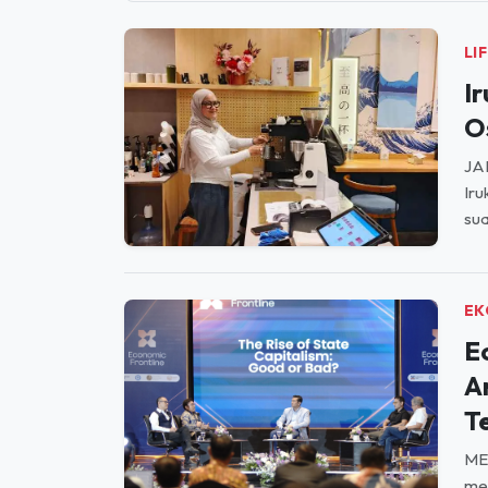
LI
I
O
JA
Iru
sua
EK
E