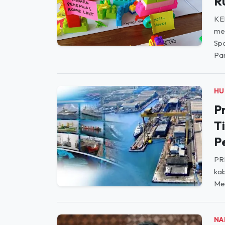
HU
P
K
R
KE
me
Spa
Pan
HU
P
T
P
PR
kab