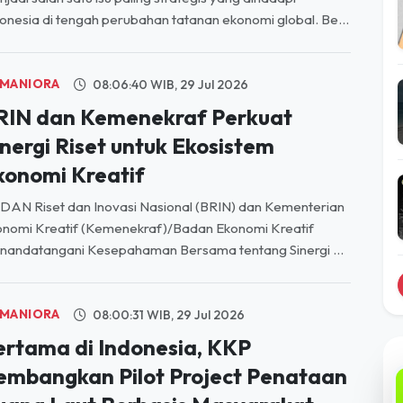
rah Baru Ekonomi Indonesia di
engah Menguatnya Peran Negara
NGUATNYA peran negara dalam pembangunan ekonomi
jadi salah satu isu paling strategis yang dihadapi
onesia di tengah perubahan tatanan ekonomi global. Be...
MANIORA
08:06:40 WIB, 29 Jul 2026
RIN dan Kemenekraf Perkuat
inergi Riset untuk Ekosistem
konomi Kreatif
AN Riset dan Inovasi Nasional (BRIN) dan Kementerian
nomi Kreatif (Kemenekraf)/Badan Ekonomi Kreatif
nandatangani Kesepahaman Bersama tentang Sinergi ...