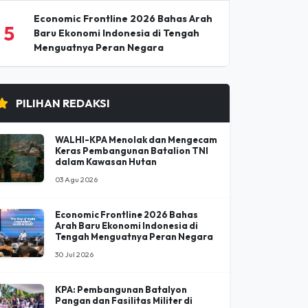
Nirmal (Nimsdai) Purja, Pendaki
4
Paling Berpengaruh Dunia Tewas
Diterjang Longsoran Salju
Economic Frontline 2026 Bahas Arah
5
Baru Ekonomi Indonesia di Tengah
Menguatnya Peran Negara
PILIHAN REDAKSI
WALHI-KPA Menolak dan Mengecam
Keras Pembangunan Batalion TNI
dalam Kawasan Hutan
03 Agu 2026
Economic Frontline 2026 Bahas
Arah Baru Ekonomi Indonesia di