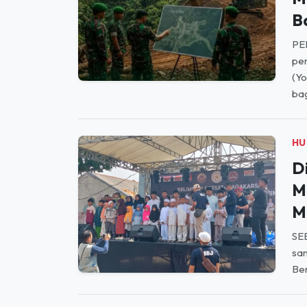
NA
W
M
B
PE
pem
(Y
bag
HU
D
M
M