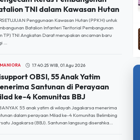
DI NEGERI
20:34:13 WIB, 03 Agu 2026
ALHI-KPA Menolak dan
engecam Keras Pembangunan
atalion TNI dalam Kawasan Hutan
RSETUJUAN Penggunaan Kawasan Hutan (PPKH) untuk
bangunan Batalion Infanteri Teritorial Pembangunan
on TP) TNI Angkatan Darat merupakan ancaman baru
i ...
MANIORA
17:40:25 WIB, 01 Agu 2026
isupport OBSI, 55 Anak Yatim
enerima Santunan di Perayaan
ilad ke-4 Komunitas BBJ