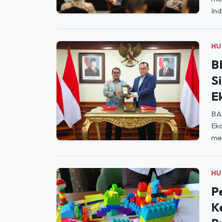
A
T
ME
men
Ind
HU
B
S
E
BAD
Eko
me