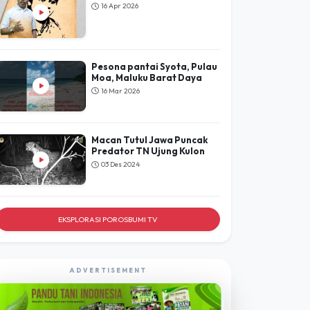
POROSBUMI
TV
LIHAT SEMUA
selamat hari kartini
16 Apr 2026
Pesona pantai Syota, Pulau
Moa, Maluku Barat Daya
16 Mar 2026
Macan Tutul Jawa Puncak
Predator TN Ujung Kulon
03 Des 2024
EKSPLORASI POROSBUMI TV