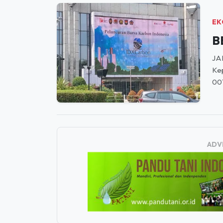
SE
san
Ber
EK
B
JAK
Kep
00
ADV