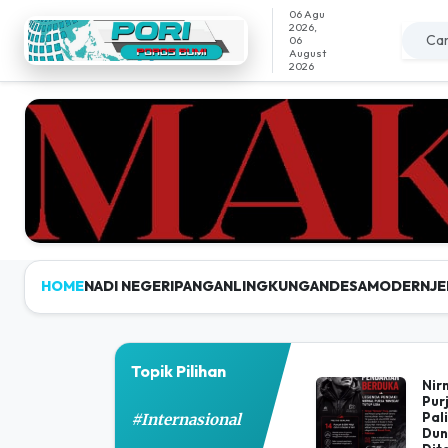
06 Agu
2026,
06
August
2026
HOME
NADI NEGERI
PANGAN
LINGKUNGAN
DESAMODERN
JE