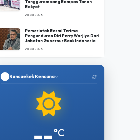
Tengah Menguatnya Peran Negara
30 Jul 2026
KPA: Pembangunan Batalyon
Pangan dan Fasilitas Militer di
Tonggurambang Rampas Tanah
Rakyat
28 Jul 2026
Pemerintah Resmi Terima
Pengunduran Diri Perry Warjiyo Dari
Jabatan Gubernur Bank Indonesia
28 Jul 2026
Rancaekek Kencana