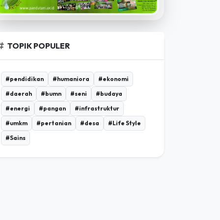
ADVERTISEMENT
TOPIK POPULER
#pendidikan
#humaniora
#ekonomi
#daerah
#bumn
#seni
#budaya
#energi
#pangan
#infrastruktur
#umkm
#pertanian
#desa
#Life Style
#Sains