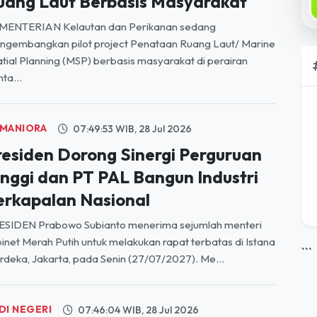
MANIORA
08:00:31 WIB, 29 Jul 2026
ertama di Indonesia, KKP
embangkan Pilot Project Penataan
uang Laut Berbasis Masyarakat
MENTERIAN Kelautan dan Perikanan sedang
ngembangkan pilot project Penataan Ruang Laut/ Marine
tial Planning (MSP) berbasis masyarakat di perairan
ta...
MANIORA
07:49:53 WIB, 28 Jul 2026
residen Dorong Sinergi Perguruan
inggi dan PT PAL Bangun Industri
erkapalan Nasional
ESIDEN Prabowo Subianto menerima sejumlah menteri
inet Merah Putih untuk melakukan rapat terbatas di Istana