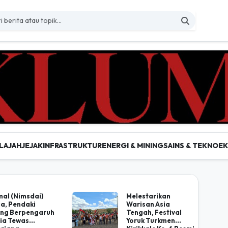
LAJAH
JEJAK
INFRASTRUKTUR
ENERGI & MINING
SAINS & TEKNO
E