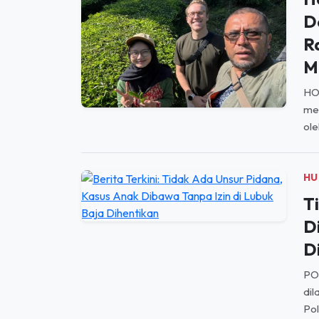
D
R
M
HO
men
ole
HU
T
D
D
PO
dil
Pol