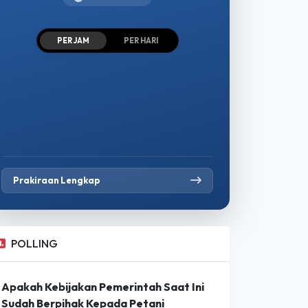
PER JAM
PER HARI
Prakiraan Lengkap
POLLING
Apakah Kebijakan Pemerintah Saat Ini
Sudah Berpihak Kepada Petani