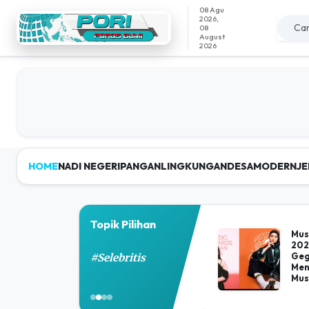
08 Agu
2026,
08
August
2026
HOME
NADI NEGERI
PANGAN
LINGKUNGAN
DESAMODERN
JE
Porosbumi - Portal
Topik Pilihan
Mus
202
Geg
#Selebritis
Men
Mus