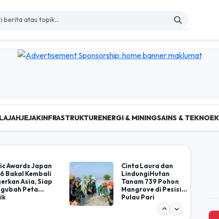
LAJAH
JEJAK
INFRASTRUKTUR
ENERGI & MINING
SAINS & TEKNO
E
 Berita Nasional Terkini d
ic Awards Japan
Cinta Laura dan
6 Bakal Kembali
LindungiHutan
erkan Asia, Siap
Tanam 739 Pohon
gubah Peta
Mangrove di Pesisir
ik
Pulau Pari