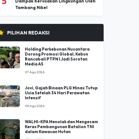
5
Dampak Kerusakan Lingkungan Oleh
Tambang Nikel
PILIHAN REDAKSI
Holding Perkebunan Nusantara
Dorong Promosi Global, Kebun
Rancabali PTPN I Jadi Sorotan
Media AS
07 Agu 2026
Jovi, Gajah Binaan PLG Minas Tutup
Usia Setelah 34 Hari Perawatan
Intensif
05 Agu 2026
WALHI-KPA Menolak dan Mengecam
Keras Pembangunan Batalion TNI
dalam Kawasan Hutan