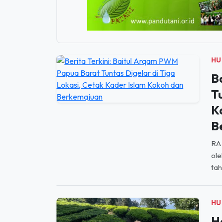
HU
B
T
K
B
RA
ol
tah
HU
H