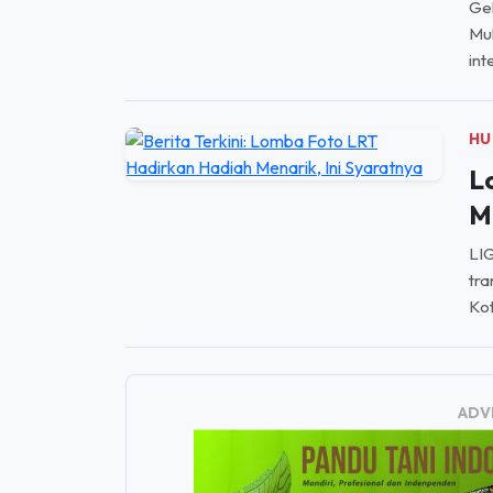
Gel
Mu
int
HU
L
M
LIG
tra
Kot
ADV