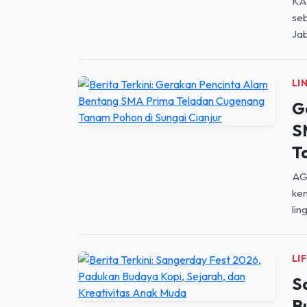
KA
seb
Jab
LI
G
S
T
AGU
kem
lin
LI
S
B