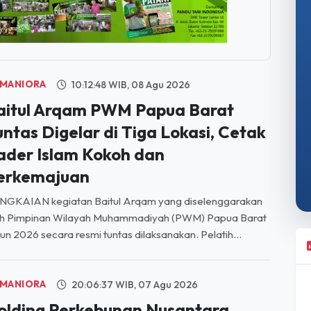
MANIORA
10:12:48 WIB, 08 Agu 2026
aitul Arqam PWM Papua Barat
untas Digelar di Tiga Lokasi, Cetak
ader Islam Kokoh dan
erkemajuan
NGKAIAN kegiatan Baitul Arqam yang diselenggarakan
eh Pimpinan Wilayah Muhammadiyah (PWM) Papua Barat
un 2026 secara resmi tuntas dilaksanakan. Pelatih...
MANIORA
20:06:37 WIB, 07 Agu 2026
olding Perkebunan Nusantara