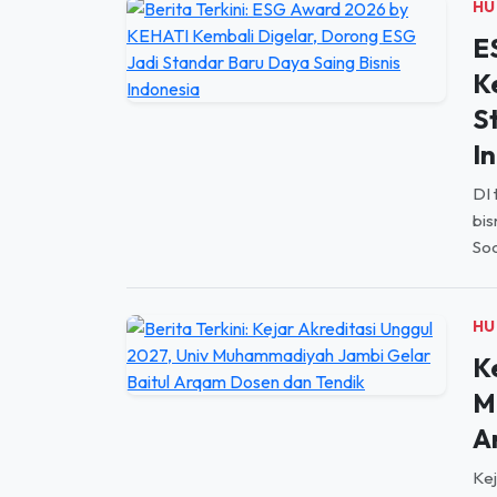
HU
E
K
S
I
DI 
bis
Soc
HU
K
M
A
Kej