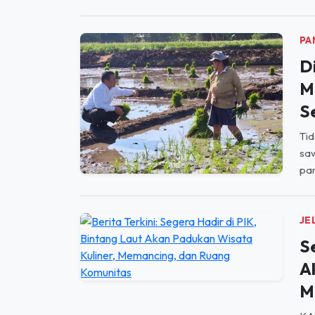
PA
D
M
S
Tid
saw
par
JE
S
A
M