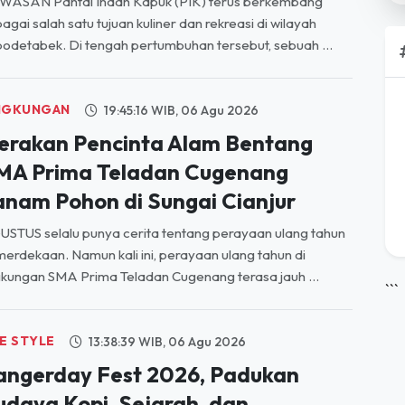
WASAN Pantai Indah Kapuk (PIK) terus berkembang
agai salah satu tujuan kuliner dan rekreasi di wilayah
odetabek. Di tengah pertumbuhan tersebut, sebuah ...
NGKUNGAN
19:45:16 WIB, 06 Agu 2026
erakan Pencinta Alam Bentang
MA Prima Teladan Cugenang
anam Pohon di Sungai Cianjur
STUS selalu punya cerita tentang perayaan ulang tahun
erdekaan. Namun kali ini, perayaan ulang tahun di
gkungan SMA Prima Teladan Cugenang terasa jauh ...
```
FE STYLE
13:38:39 WIB, 06 Agu 2026
angerday Fest 2026, Padukan
udaya Kopi, Sejarah, dan