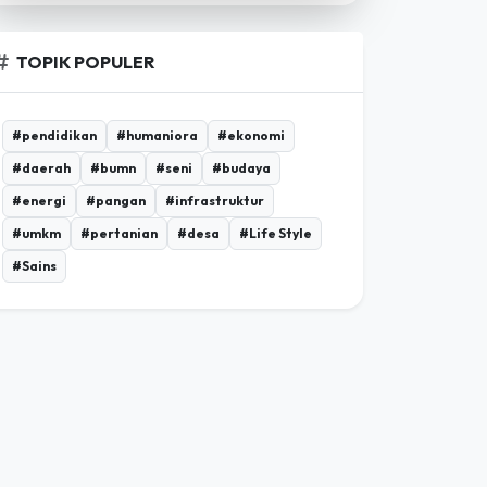
TOPIK POPULER
#pendidikan
#humaniora
#ekonomi
#daerah
#bumn
#seni
#budaya
#energi
#pangan
#infrastruktur
#umkm
#pertanian
#desa
#Life Style
#Sains