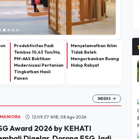
hun
Produktivitas Padi
Menyelamatkan Iklim
Tembus 10,43 Ton/Ha,
Tidak Boleh
PM-AAS Buktikan
Mengorbankan Ruang
Modernisasi Pertanian
Hidup Rakyat
Tingkatkan Hasil
Panen
INDEKS
MANIORA
12:09:37 WIB, 08 Agu 2026
SG Award 2026 by KEHATI
embali Digelar, Dorong ESG Jadi
tandar Baru Daya Saing Bisnis