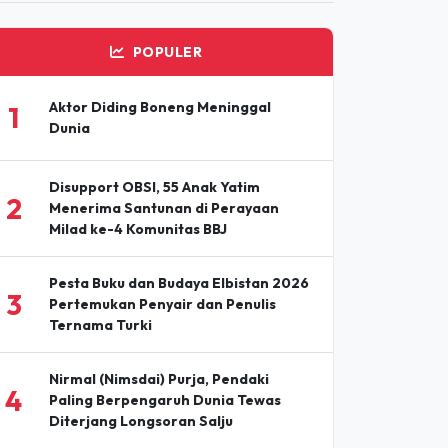
POPULER
Aktor Diding Boneng Meninggal
1
Dunia
Disupport OBSI, 55 Anak Yatim
2
Menerima Santunan di Perayaan
Milad ke-4 Komunitas BBJ
Pesta Buku dan Budaya Elbistan 2026
3
Pertemukan Penyair dan Penulis
Ternama Turki
Nirmal (Nimsdai) Purja, Pendaki
4
Paling Berpengaruh Dunia Tewas
Diterjang Longsoran Salju
Diseminasi Liputan Jurnalis Ungkap