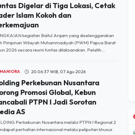
ader Islam Kokoh dan
erkemajuan
NGKAIAN kegiatan Baitul Arqam yang diselenggarakan
eh Pimpinan Wilayah Muhammadiyah (PWM) Papua Barat
un 2026 secara resmi tuntas dilaksanakan. Pelatih...
MANIORA
20:06:37 WIB, 07 Agu 2026
olding Perkebunan Nusantara
orong Promosi Global, Kebun
ancabali PTPN I Jadi Sorotan
edia AS
LDING Perkebunan Nusantara melalui PTPN I Regional 2
dapat perhatian internasional melalui peliputan khusus
h media asal Amerika Serikat, Lost In Space ...