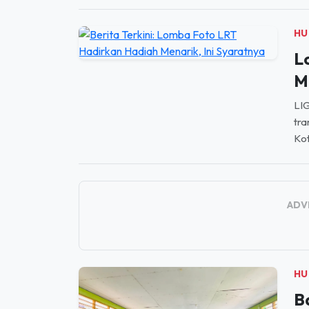
HU
L
M
LIG
tra
Kot
ADV
HU
B
T