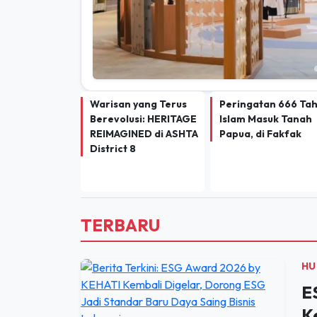
Warisan yang Terus
Peringatan 666 Ta
Berevolusi: HERITAGE
Islam Masuk Tanah
REIMAGINED di ASHTA
Papua, di Fakfak
District 8
TERBARU
HU
E
K
S