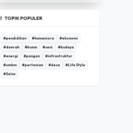
TOPIK POPULER
#pendidikan
#humaniora
#ekonomi
#daerah
#bumn
#seni
#budaya
#energi
#pangan
#infrastruktur
#umkm
#pertanian
#desa
#Life Style
#Sains