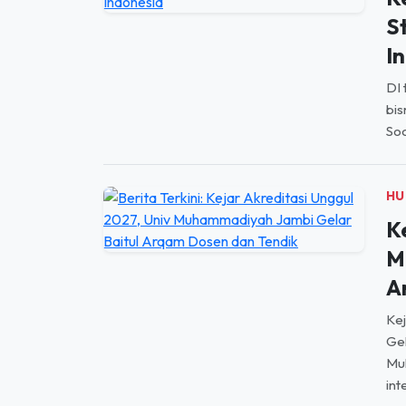
I
DI 
bis
Soc
HU
K
M
A
Kej
Gel
Mu
int