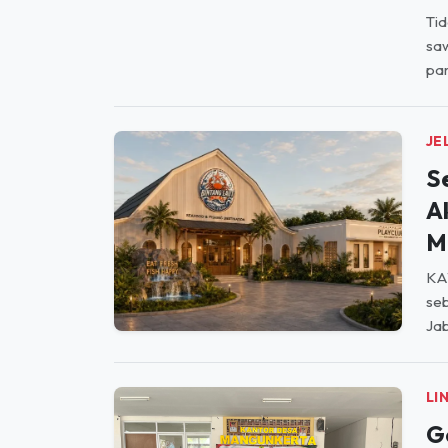
par
JE
S
A
M
KA
seb
Jab
LI
G
S