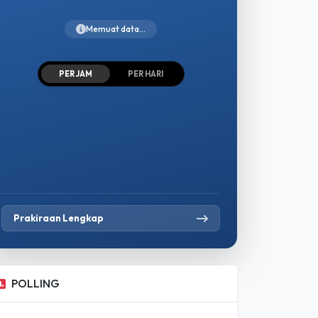
PER JAM
PER HARI
Prakiraan Lengkap
POLLING
Apakah Kebijakan Pemerintah Saat Ini
Sudah Berpihak Kepada Petani