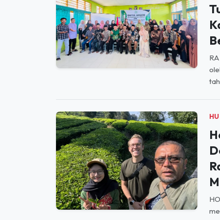
K
B
RA
ol
tah
HU
H
D
R
M
HO
men
ole