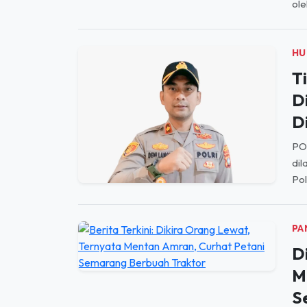
HU
T
D
D
PO
dil
Pol
PA
D
M
S
Tid
saw