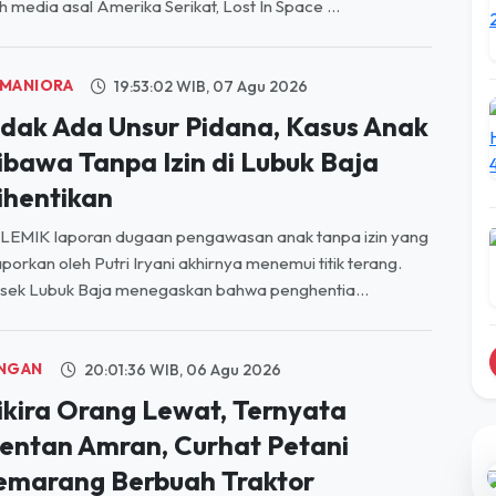
MANIORA
19:53:02 WIB, 07 Agu 2026
idak Ada Unsur Pidana, Kasus Anak
ibawa Tanpa Izin di Lubuk Baja
ihentikan
LEMIK laporan dugaan pengawasan anak tanpa izin yang
aporkan oleh Putri Iryani akhirnya menemui titik terang.
sek Lubuk Baja menegaskan bahwa penghentia...
NGAN
20:01:36 WIB, 06 Agu 2026
ikira Orang Lewat, Ternyata
entan Amran, Curhat Petani
emarang Berbuah Traktor
ak ada yang menyangka percakapan singkat di tengah
ah berujung pada hadiah sebuah traktor. Jadiyah dan