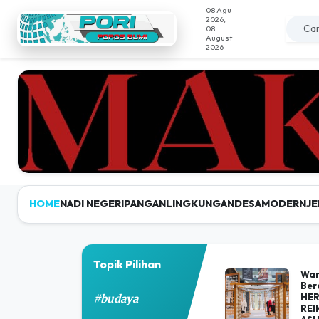
08 Agu
2026,
08
August
2026
HOME
NADI NEGERI
PANGAN
LINGKUNGAN
DESAMODERN
JE
Porosbumi - Portal
Topik Pilihan
War
Ber
HER
#budaya
REI
ASH