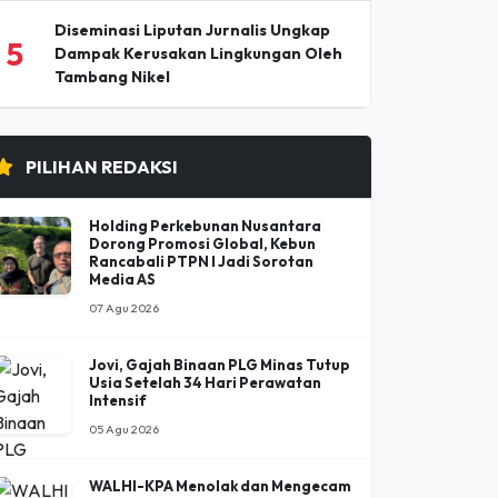
5
Dampak Kerusakan Lingkungan Oleh
Tambang Nikel
PILIHAN REDAKSI
Holding Perkebunan Nusantara
Dorong Promosi Global, Kebun
Rancabali PTPN I Jadi Sorotan
Media AS
07 Agu 2026
Jovi, Gajah Binaan PLG Minas Tutup
Usia Setelah 34 Hari Perawatan
Intensif
05 Agu 2026
WALHI-KPA Menolak dan Mengecam
Keras Pembangunan Batalion TNI
dalam Kawasan Hutan