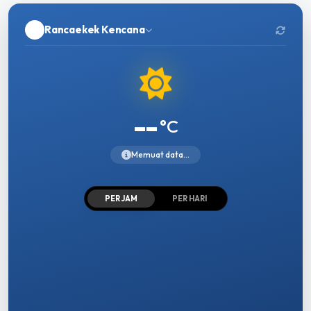
Rancaekek Kencana
--
°C
Memuat data...
PER JAM
PER HARI