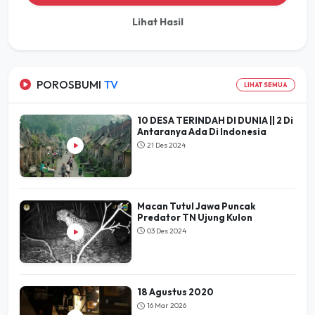
POROSBUMI
TV
LIHAT SEMUA
10 DESA TERINDAH DI DUNIA || 2 Di
Antaranya Ada Di Indonesia
21 Des 2024
Macan Tutul Jawa Puncak
Predator TN Ujung Kulon
03 Des 2024
18 Agustus 2020
16 Mar 2026