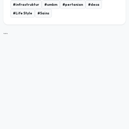
#Life Style
#Sains
```