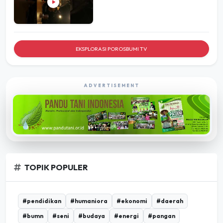
EKSPLORASI POROSBUMI TV
ADVERTISEMENT
TOPIK POPULER
#pendidikan
#humaniora
#ekonomi
#daerah
#bumn
#seni
#budaya
#energi
#pangan
#infrastruktur
#umkm
#pertanian
#desa