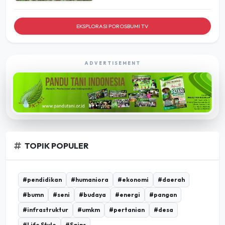
EKSPLORASI POROSBUMI TV
ADVERTISEMENT
TOPIK POPULER
#pendidikan
#humaniora
#ekonomi
#daerah
#bumn
#seni
#budaya
#energi
#pangan
#infrastruktur
#umkm
#pertanian
#desa
#Life Style
#Sains