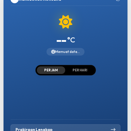
--
°C
Memuat data...
PER JAM
PER HARI
Prakiraan Lengkap