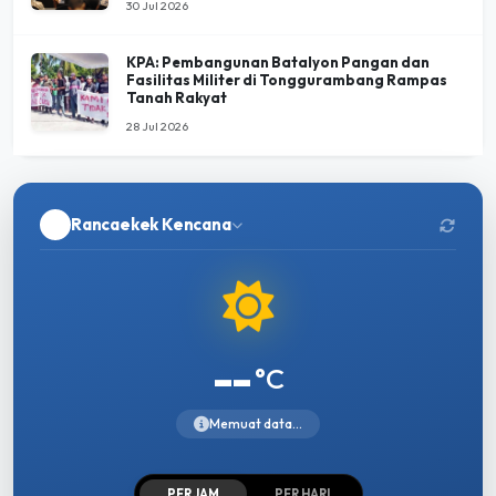
30 Jul 2026
KPA: Pembangunan Batalyon Pangan dan
Fasilitas Militer di Tonggurambang Rampas
Tanah Rakyat
28 Jul 2026
Rancaekek Kencana
--
°C
Memuat data...
PER JAM
PER HARI