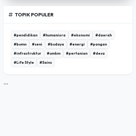
TOPIK POPULER
#pendidikan
#humaniora
#ekonomi
#daerah
#bumn
#seni
#budaya
#energi
#pangan
#infrastruktur
#umkm
#pertanian
#desa
#Life Style
#Sains
```