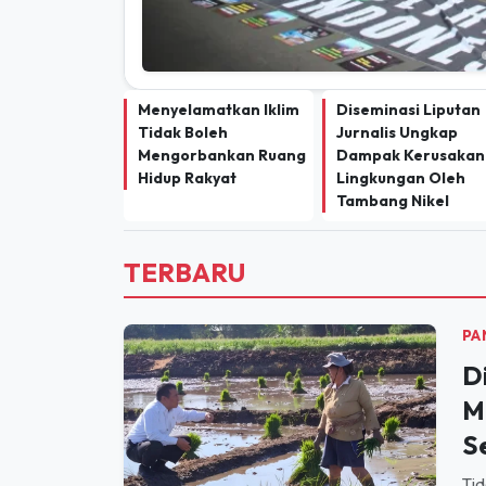
Menyelamatkan Iklim
Diseminasi Liputan
Tidak Boleh
Jurnalis Ungkap
Mengorbankan Ruang
Dampak Kerusakan
Hidup Rakyat
Lingkungan Oleh
Tambang Nikel
TERBARU
PA
D
M
S
Tid