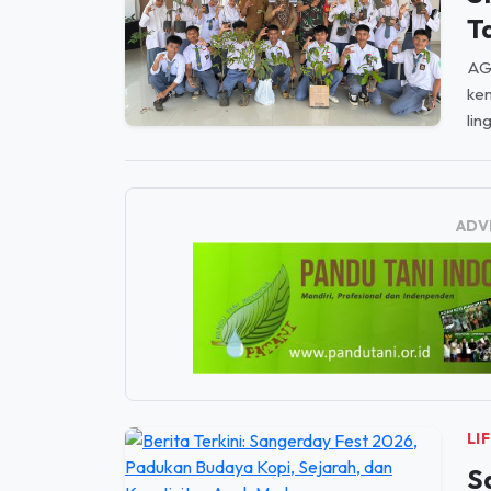
T
AGU
kem
lin
ADV
LI
S