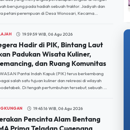
ah berujung pada hadiah sebuah traktor. Jadiyah dan
a petani perempuan di Desa Wonosari, Kecama...
LAJAH
19:59:59 WIB, 06 Agu 2026
egera Hadir di PIK, Bintang Laut
kan Padukan Wisata Kuliner,
emancing, dan Ruang Komunitas
WASAN Pantai Indah Kapuk (PIK) terus berkembang
agai salah satu tujuan kuliner dan rekreasi di wilayah
odetabek. Di tengah pertumbuhan tersebut, sebuah ...
NGKUNGAN
19:45:16 WIB, 06 Agu 2026
erakan Pencinta Alam Bentang
MA Prima Teladan Cugenang