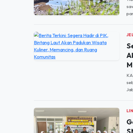
saw
par
JE
S
A
M
KA
seb
Jab
LI
G
S