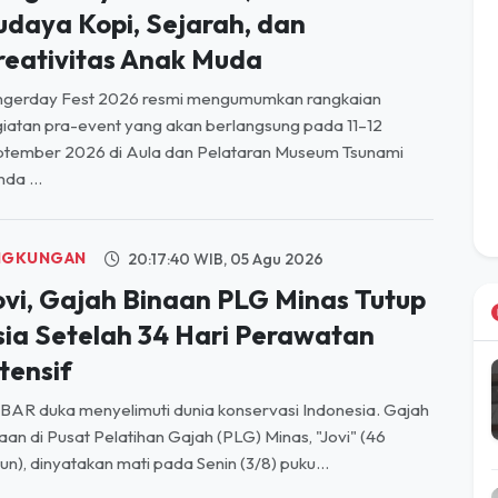
udaya Kopi, Sejarah, dan
reativitas Anak Muda
ngerday Fest 2026 resmi mengumumkan rangkaian
iatan pra-event yang akan berlangsung pada 11–12
ptember 2026 di Aula dan Pelataran Museum Tsunami
da ...
NGKUNGAN
20:17:40 WIB, 05 Agu 2026
ovi, Gajah Binaan PLG Minas Tutup
sia Setelah 34 Hari Perawatan
tensif
AR duka menyelimuti dunia konservasi Indonesia. Gajah
aan di Pusat Pelatihan Gajah (PLG) Minas, "Jovi" (46
un), dinyatakan mati pada Senin (3/8) puku...