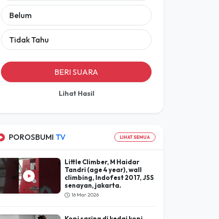
Belum
Tidak Tahu
BERI SUARA
Lihat Hasil
POROSBUMI
TV
LIHAT SEMUA
Little Climber, M Haidar
Tandri (age 4 year), wall
climbing, Indofest 2017, JSS
senayan, jakarta.
16 Mar 2026
Kopi saring di kedai kopi