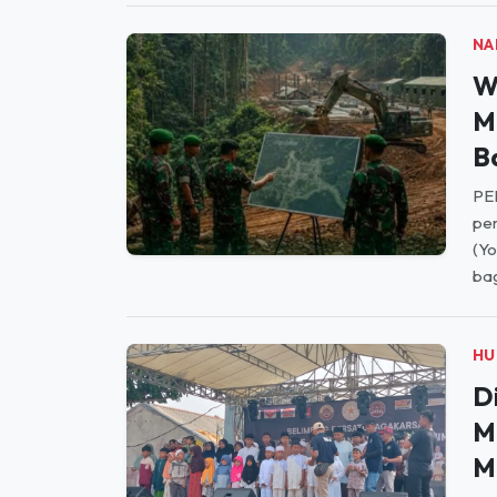
NA
W
M
B
PE
pem
(Y
bag
HU
D
M
M