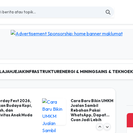
LAJAH
JEJAK
INFRASTRUKTUR
ENERGI & MINING
SAINS & TEKNO
E
 Berita Nasional Terkini d
rday Fest 2026,
Cara Baru Bikin UMKM
an Budaya Kopi,
Jualan Sambil
ah, dan
Rebahan Pakai
ivitas Anak Muda
WhatsApp, Dapat
Cuan Jadi Lebih
Mudah