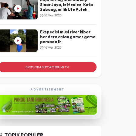
Sinar Jaya, Ie Meulee, Kota
Sabang, milik Ute Puteh.
16 Mar 2026
Ekspedisi musi river kibar
bendera asian games gema
persada lh
16 Mar 2026
EKSPLORASI POROSBUMI TV
ADVERTISEMENT
TOPIK POPULER