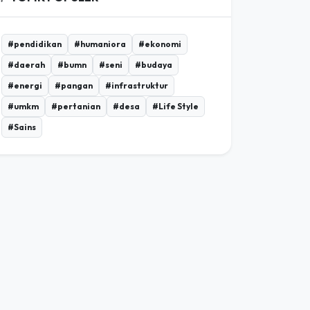
#pendidikan
#humaniora
#ekonomi
#daerah
#bumn
#seni
#budaya
#energi
#pangan
#infrastruktur
#umkm
#pertanian
#desa
#Life Style
#Sains