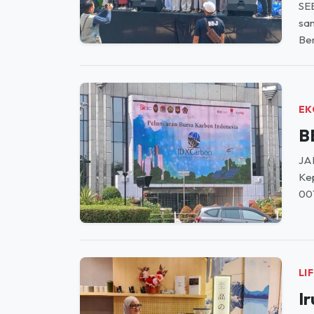
SE
san
Ber
EK
B
JAK
Kep
00
LI
I