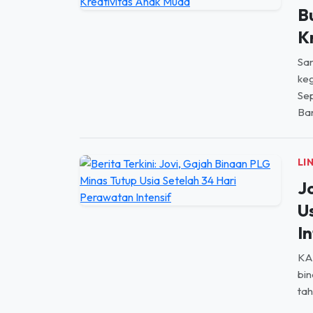
B
K
Sa
keg
Se
Ban
LI
J
U
In
KAB
bin
tah