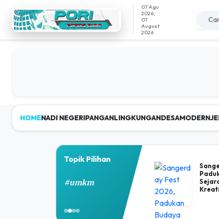
07 Agu
2026,
07
August
2026
HOME
NADI NEGERI
PANGAN
LINGKUNGAN
DESAMODERN
JE
Porosbumi - Portal
Topik Pilihan
Sange
Paduk
Sejar
#umkm
Kreat