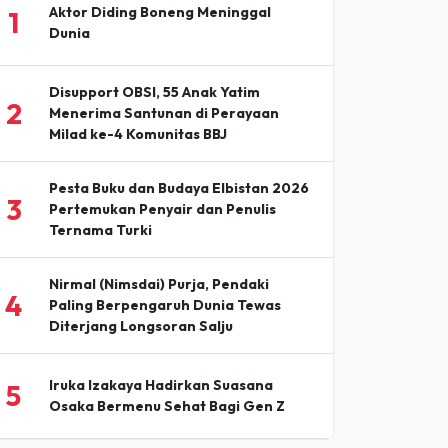
Aktor Diding Boneng Meninggal
1
Dunia
Disupport OBSI, 55 Anak Yatim
2
Menerima Santunan di Perayaan
Milad ke-4 Komunitas BBJ
Pesta Buku dan Budaya Elbistan 2026
3
Pertemukan Penyair dan Penulis
Ternama Turki
Nirmal (Nimsdai) Purja, Pendaki
4
Paling Berpengaruh Dunia Tewas
Diterjang Longsoran Salju
Iruka Izakaya Hadirkan Suasana
5
Osaka Bermenu Sehat Bagi Gen Z