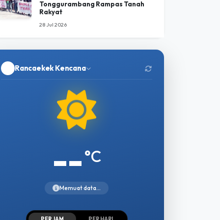
Tonggurambang Rampas Tanah
Rakyat
28 Jul 2026
Rancaekek Kencana
--
°C
Memuat data...
PER JAM
PER HARI