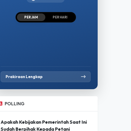
PER JAM
PER HARI
Prakiraan Lengkap
POLLING
Apakah Kebijakan Pemerintah Saat Ini
Sudah Berpihak Kepada Petani