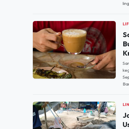
LI
S
B
K
Sa
keg
Se
Ban
LI
J
U
In