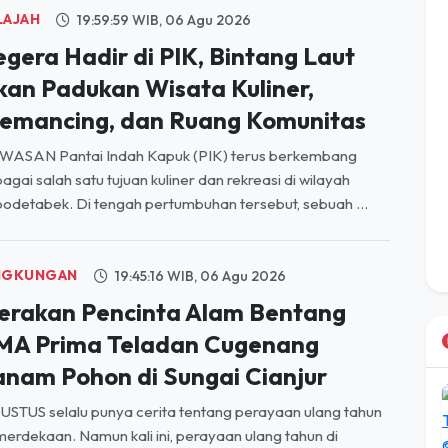
egera Hadir di PIK, Bintang Laut
kan Padukan Wisata Kuliner,
emancing, dan Ruang Komunitas
WASAN Pantai Indah Kapuk (PIK) terus berkembang
agai salah satu tujuan kuliner dan rekreasi di wilayah
odetabek. Di tengah pertumbuhan tersebut, sebuah ...
NGKUNGAN
19:45:16 WIB, 06 Agu 2026
erakan Pencinta Alam Bentang
MA Prima Teladan Cugenang
anam Pohon di Sungai Cianjur
STUS selalu punya cerita tentang perayaan ulang tahun
erdekaan. Namun kali ini, perayaan ulang tahun di
gkungan SMA Prima Teladan Cugenang terasa jauh ...