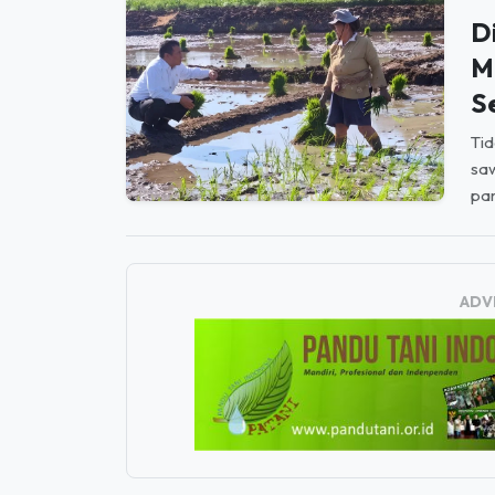
M
S
Tid
saw
par
ADV
JE