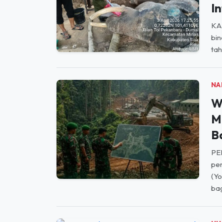
KAB
bin
tah
NA
W
M
B
PE
pem
(Y
bag
HU