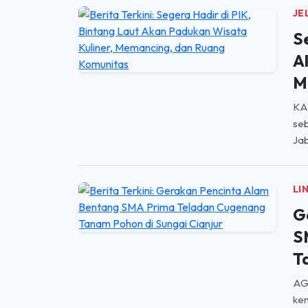
S
A
M
KA
seb
Jab
LI
G
S
T
AGU
kem
lin