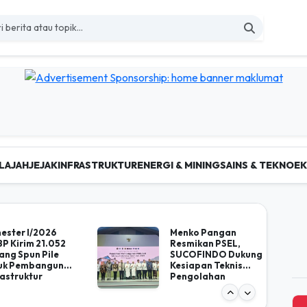
LAJAH
JEJAK
INFRASTRUKTUR
ENERGI & MINING
SAINS & TEKNO
E
 Berita Nasional Terkini d
ester I/2026
Menko Pangan
P Kirim 21.052
Resmikan PSEL,
ang Spun Pile
SUCOFINDO Dukung
uk Pembangunan
Kesiapan Teknis
rastruktur
Pengolahan
ional
Sampah menjadi
Energi