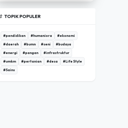
TOPIK POPULER
#pendidikan
#humaniora
#ekonomi
#daerah
#bumn
#seni
#budaya
#energi
#pangan
#infrastruktur
#umkm
#pertanian
#desa
#Life Style
#Sains