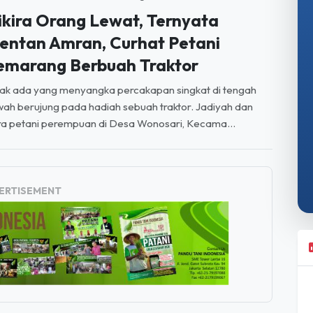
entan Amran, Curhat Petani
emarang Berbuah Traktor
ak ada yang menyangka percakapan singkat di tengah
ah berujung pada hadiah sebuah traktor. Jadiyah dan
a petani perempuan di Desa Wonosari, Kecama...
ERTISEMENT
LAJAH
19:59:59 WIB, 06 Agu 2026