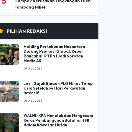
5
Dampak Kerusakan Lingkungan Oleh
Tambang Nikel
PILIHAN REDAKSI
Holding Perkebunan Nusantara
Dorong Promosi Global, Kebun
Rancabali PTPN I Jadi Sorotan
Media AS
07 Agu 2026
Jovi, Gajah Binaan PLG Minas Tutup
Usia Setelah 34 Hari Perawatan
Intensif
05 Agu 2026
WALHI-KPA Menolak dan Mengecam
Keras Pembangunan Batalion TNI
dalam Kawasan Hutan