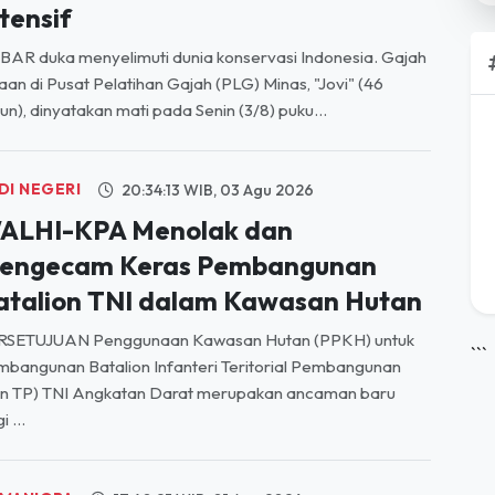
AR duka menyelimuti dunia konservasi Indonesia. Gajah
aan di Pusat Pelatihan Gajah (PLG) Minas, "Jovi" (46
un), dinyatakan mati pada Senin (3/8) puku...
DI NEGERI
20:34:13 WIB, 03 Agu 2026
ALHI-KPA Menolak dan
engecam Keras Pembangunan
atalion TNI dalam Kawasan Hutan
RSETUJUAN Penggunaan Kawasan Hutan (PPKH) untuk
bangunan Batalion Infanteri Teritorial Pembangunan
```
on TP) TNI Angkatan Darat merupakan ancaman baru
i ...
MANIORA
17:40:25 WIB, 01 Agu 2026