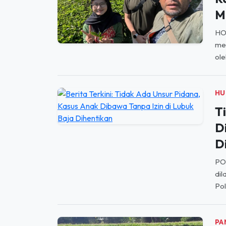
HO
men
ole
HU
T
D
D
PO
dil
Pol
PA
D