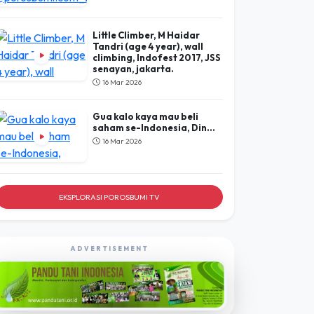
Little Climber, M Haidar
Tandri (age 4 year), wall
climbing, Indofest 2017, JSS
senayan, jakarta.
16 Mar 2026
Gua kalo kaya mau beli
saham se-Indonesia, Din...
16 Mar 2026
EKSPLORASI POROSBUMI TV
ADVERTISEMENT