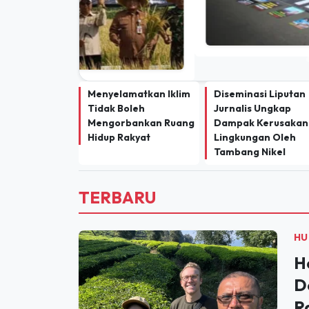
Menyelamatkan Iklim
Diseminasi Liputan
Tidak Boleh
Jurnalis Ungkap
Mengorbankan Ruang
Dampak Kerusakan
Hidup Rakyat
Lingkungan Oleh
Tambang Nikel
TERBARU
HU
H
D
R
M