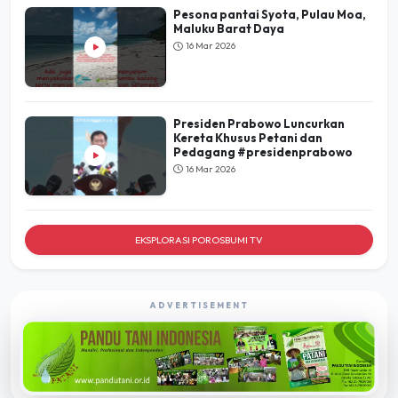
Pesona pantai Syota, Pulau Moa,
Maluku Barat Daya
16 Mar 2026
Presiden Prabowo Luncurkan
Kereta Khusus Petani dan
Pedagang #presidenprabowo
16 Mar 2026
EKSPLORASI POROSBUMI TV
ADVERTISEMENT