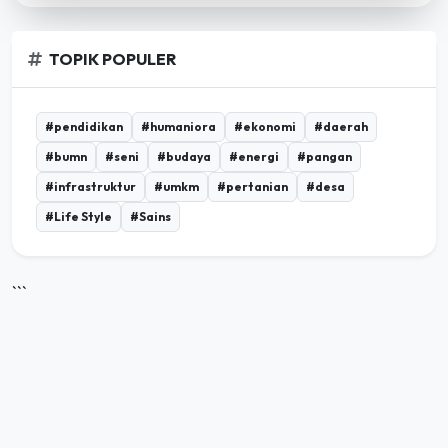
TOPIK POPULER
#pendidikan
#humaniora
#ekonomi
#daerah
#bumn
#seni
#budaya
#energi
#pangan
#infrastruktur
#umkm
#pertanian
#desa
#Life Style
#Sains
```