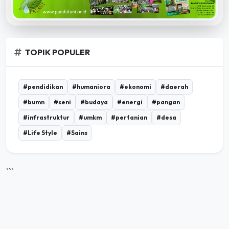
TOPIK POPULER
#pendidikan
#humaniora
#ekonomi
#daerah
#bumn
#seni
#budaya
#energi
#pangan
#infrastruktur
#umkm
#pertanian
#desa
#Life Style
#Sains
```