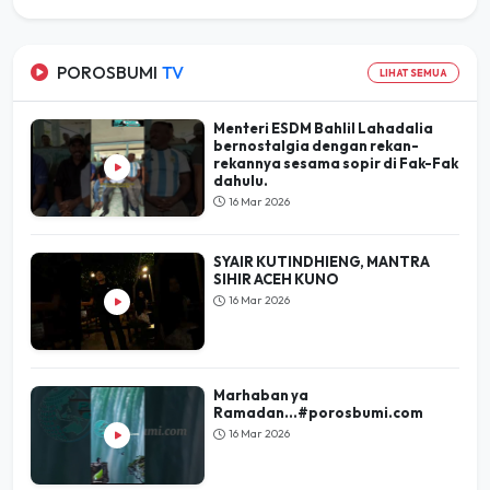
POROSBUMI
TV
LIHAT SEMUA
Menteri ESDM Bahlil Lahadalia
bernostalgia dengan rekan-
rekannya sesama sopir di Fak-Fak
dahulu.
16 Mar 2026
SYAIR KUTINDHIENG, MANTRA
SIHIR ACEH KUNO
16 Mar 2026
Marhaban ya
Ramadan...#porosbumi.com
16 Mar 2026