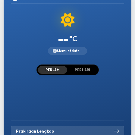
--
°C
Memuat data...
PER JAM
PER HARI
Prakiraan Lengkap