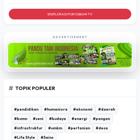
EKSPLORASI POROSBUMI TV
ADVERTISEMENT
TOPIK POPULER
#pendidikan
#humaniora
#ekonomi
#daerah
#bumn
#seni
#budaya
#energi
#pangan
#infrastruktur
#umkm
#pertanian
#desa
#Life Style
#Sains