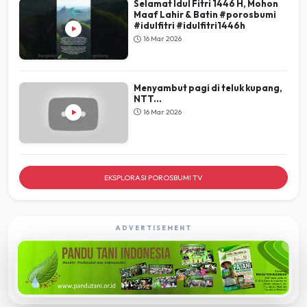
Selamat Idul Fitri 1446 H, Mohon
Maaf Lahir & Batin #porosbumi
#idulfitri #idulfitri1446h
16 Mar 2026
Menyambut pagi di teluk kupang,
NTT...
16 Mar 2026
EKSPLORASI POROSBUMI TV
ADVERTISEMENT