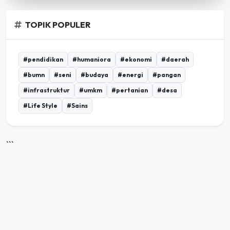
TOPIK POPULER
#pendidikan
#humaniora
#ekonomi
#daerah
#bumn
#seni
#budaya
#energi
#pangan
#infrastruktur
#umkm
#pertanian
#desa
#Life Style
#Sains
```