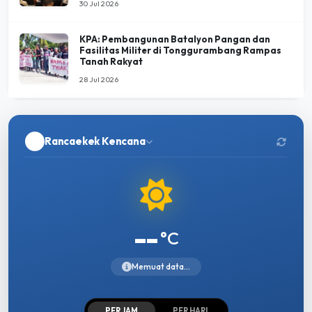
30 Jul 2026
KPA: Pembangunan Batalyon Pangan dan
Fasilitas Militer di Tonggurambang Rampas
Tanah Rakyat
28 Jul 2026
Rancaekek Kencana
--
°C
Memuat data...
PER JAM
PER HARI