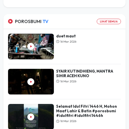
POROSBUMI
TV
LIHAT SEMUA
duet maut
16 Mar 2026
SYAIR KUTINDHIENG, MANTRA
SIHIR ACEH KUNO
16 Mar 2026
Selamat Idul Fitri 1446 H, Mohon
Maaf Lahir & Batin #porosbumi
#idulfitri #idulfitri1446h
16 Mar 2026