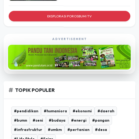
EKSPLORASI POROSBUMI TV
ADVERTISEMENT
TOPIK POPULER
#pendidikan
#humaniora
#ekonomi
#daerah
#bumn
#seni
#budaya
#energi
#pangan
#infrastruktur
#umkm
#pertanian
#desa
#Life Style
#Sains