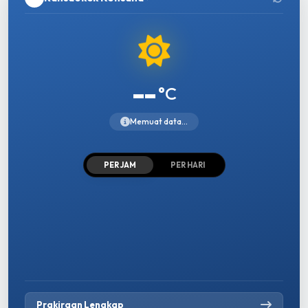
--
°C
Memuat data...
PER JAM
PER HARI
Prakiraan Lengkap