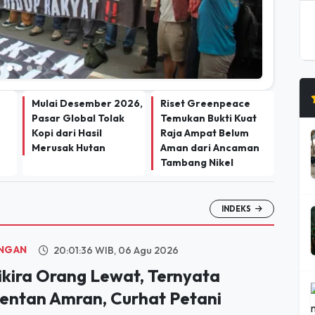
Mulai Desember 2026,
Riset Greenpeace
Pasar Global Tolak
Temukan Bukti Kuat
Kopi dari Hasil
Raja Ampat Belum
Merusak Hutan
Aman dari Ancaman
Tambang Nikel
INDEKS
NGAN
20:01:36 WIB, 06 Agu 2026
ikira Orang Lewat, Ternyata
entan Amran, Curhat Petani
emarang Berbuah Traktor
ak ada yang menyangka percakapan singkat di tengah