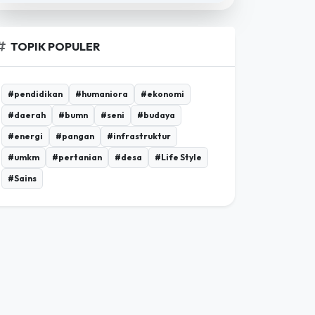
TOPIK POPULER
#pendidikan
#humaniora
#ekonomi
#daerah
#bumn
#seni
#budaya
#energi
#pangan
#infrastruktur
#umkm
#pertanian
#desa
#Life Style
#Sains