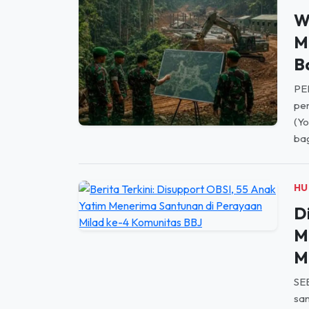
M
B
PE
pem
(Y
bag
HU
D
M
M
SE
san
Ber