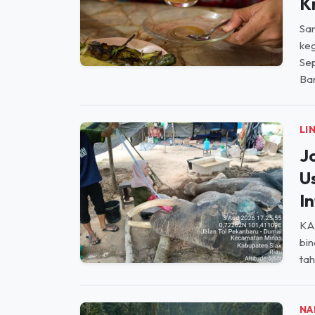
keg
Se
Ban
LI
J
U
In
KAB
bin
tah
NA
W