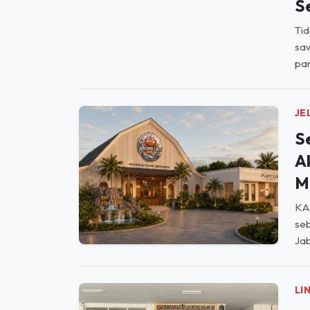
saw
par
JE
S
A
M
KA
seb
Jab
LI
G
S