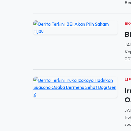
EK
B
JAK
Kep
00
LI
I
O
JA
Iru
sua