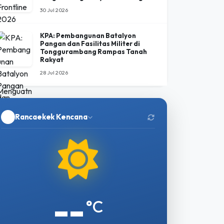
KPA: Pembangunan Batalyon
Pangan dan Fasilitas Militer di
Tonggurambang Rampas Tanah
Rakyat
28 Jul 2026
Rancaekek Kencana
--
°C
Memuat data...