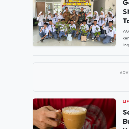
T
AGU
kem
lin
ADV
LI
S
B
K
Sa