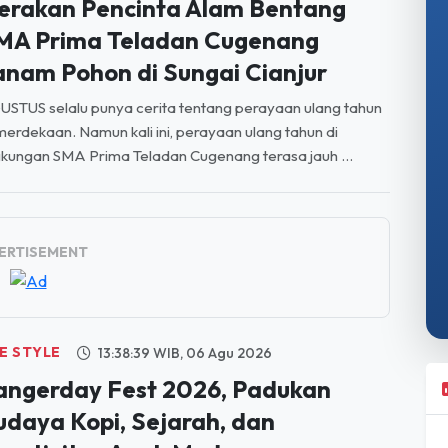
anam Pohon di Sungai Cianjur
STUS selalu punya cerita tentang perayaan ulang tahun
erdekaan. Namun kali ini, perayaan ulang tahun di
gkungan SMA Prima Teladan Cugenang terasa jauh ...
ERTISEMENT
FE STYLE
13:38:39 WIB, 06 Agu 2026
angerday Fest 2026, Padukan
udaya Kopi, Sejarah, dan
reativitas Anak Muda
ngerday Fest 2026 resmi mengumumkan rangkaian