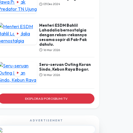
Menteri ESDM Bahlil
Lahadalia bernostalgia
dengan rekan-rekannya
sesama sopir di Fak-Fak
dahulu.
16 Mar 2026
Seru-seruan Outing Koran
Sindo, Kebun Raya Bogor.
16 Mar 2026
EKSPLORASI POROSBUMI TV
ADVERTISEMENT