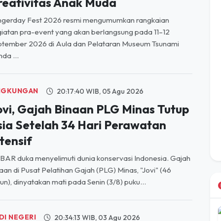
iatan pra-event yang akan berlangsung pada 11–12
ptember 2026 di Aula dan Pelataran Museum Tsunami
da ...
NGKUNGAN
20:17:40 WIB, 05 Agu 2026
ovi, Gajah Binaan PLG Minas Tutup
sia Setelah 34 Hari Perawatan
tensif
AR duka menyelimuti dunia konservasi Indonesia. Gajah
aan di Pusat Pelatihan Gajah (PLG) Minas, "Jovi" (46
un), dinyatakan mati pada Senin (3/8) puku...
DI NEGERI
20:34:13 WIB, 03 Agu 2026
ALHI-KPA Menolak dan