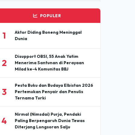
POPULER
Aktor Diding Boneng Meninggal
1
Dunia
Disupport OBSI, 55 Anak Yatim
2
Menerima Santunan di Perayaan
Milad ke-4 Komunitas BBJ
Pesta Buku dan Budaya Elbistan 2026
3
Pertemukan Penyair dan Penulis
Ternama Turki
Nirmal (Nimsdai) Purja, Pendaki
4
Paling Berpengaruh Dunia Tewas
Diterjang Longsoran Salju
Iruka Izakaya Hadirkan Suasana
5