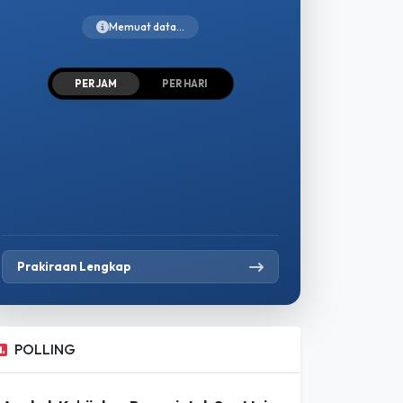
PER JAM
PER HARI
Prakiraan Lengkap
POLLING
Apakah Kebijakan Pemerintah Saat Ini
Sudah Berpihak Kepada Petani