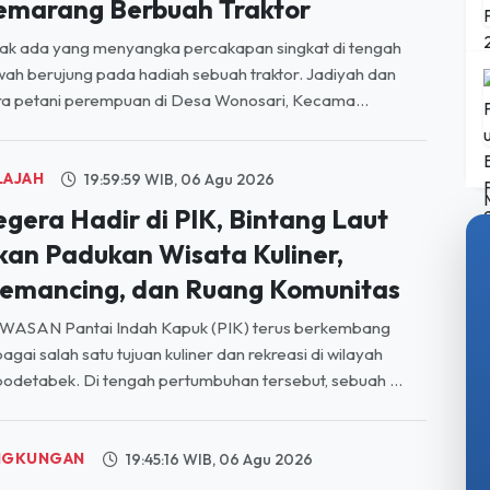
ah berujung pada hadiah sebuah traktor. Jadiyah dan
a petani perempuan di Desa Wonosari, Kecama...
LAJAH
19:59:59 WIB, 06 Agu 2026
egera Hadir di PIK, Bintang Laut
kan Padukan Wisata Kuliner,
emancing, dan Ruang Komunitas
WASAN Pantai Indah Kapuk (PIK) terus berkembang
agai salah satu tujuan kuliner dan rekreasi di wilayah
odetabek. Di tengah pertumbuhan tersebut, sebuah ...
NGKUNGAN
19:45:16 WIB, 06 Agu 2026
erakan Pencinta Alam Bentang
MA Prima Teladan Cugenang