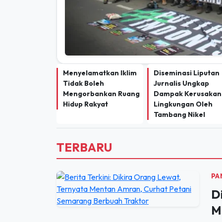
Menyelamatkan Iklim
Diseminasi Liputan
Tidak Boleh
Jurnalis Ungkap
Mengorbankan Ruang
Dampak Kerusakan
Hidup Rakyat
Lingkungan Oleh
Tambang Nikel
TERBARU
PA
D
M
S
Tid