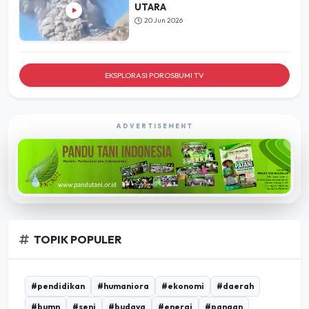
EKSPLORASI POROSBUMI TV
ADVERTISEMENT
TOPIK POPULER
#pendidikan
#humaniora
#ekonomi
#daerah
#bumn
#seni
#budaya
#energi
#pangan
#infrastruktur
#umkm
#pertanian
#desa