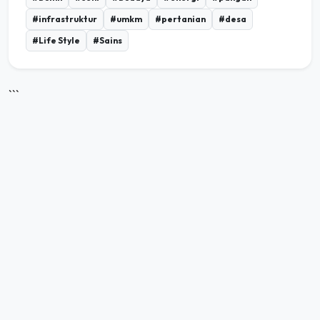
#Life Style
#Sains
```