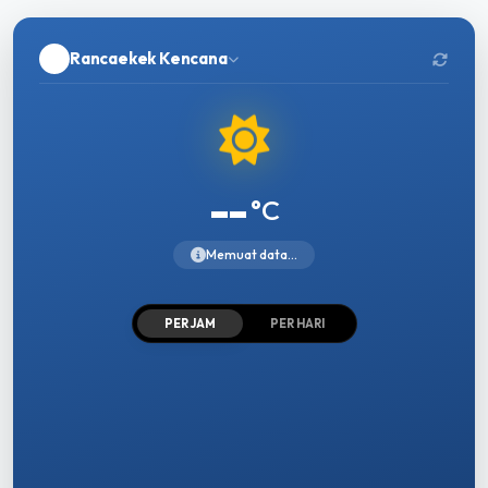
Rancaekek Kencana
--
°C
Memuat data...
PER JAM
PER HARI