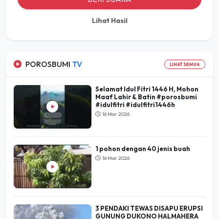
Lihat Hasil
POROSBUMI
TV
LIHAT SEMUA
Selamat Idul Fitri 1446 H, Mohon
Maaf Lahir & Batin #porosbumi
#idulfitri #idulfitri1446h
16 Mar 2026
1 pohon dengan 40 jenis buah
16 Mar 2026
3 PENDAKI TEWAS DISAPU ERUPSI
GUNUNG DUKONO HALMAHERA
UTARA
20 Jun 2026