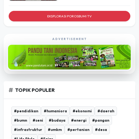
EKSPLORASI POROSBUMI TV
ADVERTISEMENT
TOPIK POPULER
#pendidikan
#humaniora
#ekonomi
#daerah
#bumn
#seni
#budaya
#energi
#pangan
#infrastruktur
#umkm
#pertanian
#desa
#Life Style
#Sains