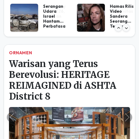
Serangan
Hamas Rilis
Udara
Video
Israel
Sandera
Hantam
Seorang
Perbatasa
Tentara
n Suriah,
Israel di
Tewaskan 4
Gaza
Orang di
Gaza
HUMANIORA
Peringatan 666 Tahun
Islam Masuk Tanah Papua,
di Fakfak
Previous
Ne