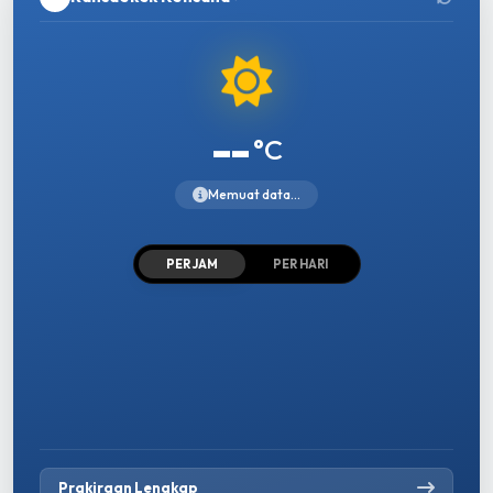
--
°C
Memuat data...
PER JAM
PER HARI
Prakiraan Lengkap