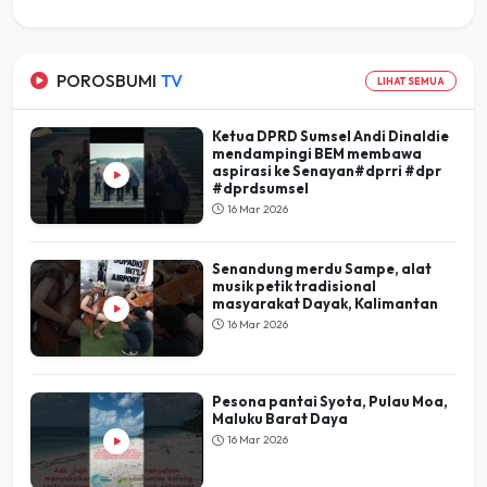
POROSBUMI
TV
LIHAT SEMUA
Ketua DPRD Sumsel Andi Dinaldie
mendampingi BEM membawa
aspirasi ke Senayan#dprri #dpr
#dprdsumsel
16 Mar 2026
Senandung merdu Sampe, alat
musik petik tradisional
masyarakat Dayak, Kalimantan
16 Mar 2026
Pesona pantai Syota, Pulau Moa,
Maluku Barat Daya
16 Mar 2026